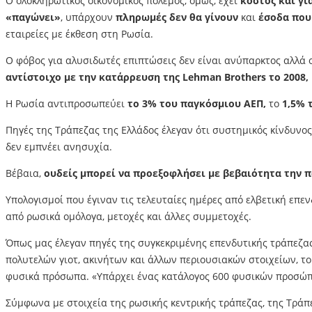
Ο ολοκληρωτικός οικονομικός πόλεμος, όμως, έχει
κόστος και γι
«παγώνει»
, υπάρχουν
πληρωμές δεν θα γίνουν
και
έσοδα που
εταιρείες με έκθεση στη Ρωσία.
Ο φόβος για αλυσιδωτές επιπτώσεις δεν είναι ανύπαρκτος αλλά ο
αντίστοιχο με την κατάρρευση της Lehman Brothers το 2008,
Η Ρωσία αντιπροσωπεύει
το 3% του παγκόσμιου ΑΕΠ,
το
1,5% 
Πηγές της Τράπεζας της Ελλάδος έλεγαν ότι συστημικός κίνδυνο
δεν εμπνέει ανησυχία.
Βέβαια,
ουδείς μπορεί να προεξοφλήσει με βεβαιότητα την 
Υπολογισμοί που έγιναν τις τελευταίες ημέρες από ελβετική επε
από ρωσικά ομόλογα, μετοχές και άλλες συμμετοχές.
Όπως μας έλεγαν πηγές της συγκεκριμένης επενδυτικής τράπεζας
πολυτελών γιοτ, ακινήτων και άλλων περιουσιακών στοιχείων, το
φυσικά πρόσωπα. «Υπάρχει ένας κατάλογος 600 φυσικών προσώπω
Σύμφωνα με στοιχεία της ρωσικής κεντρικής τράπεζας, της Τράπε