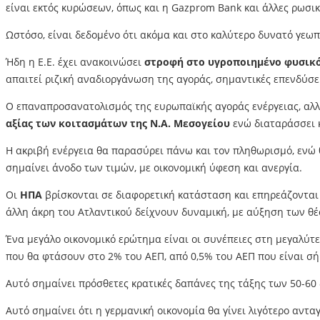
είναι εκτός κυρώσεων, όπως και η Gazprom Bank και άλλες ρωσι
Ωστόσο, είναι δεδομένο ότι ακόμα και στο καλύτερο δυνατό γεωπ
Ήδη η Ε.Ε. έχει ανακοινώσει
στροφή στο υγροποιημένο φυσικό 
απαιτεί ριζική αναδιοργάνωση της αγοράς, σημαντικές επενδύσεις
Ο επαναπροσανατολισμός της ευρωπαϊκής αγοράς ενέργειας, αλλ
αξίας των κοιτασμάτων της Ν.Α. Μεσογείου
ενώ διαταράσσει κ
Η ακριβή ενέργεια θα παρασύρει πάνω και τον πληθωρισμό, ενώ 
σημαίνει άνοδο των τιμών, με οικονομική ύφεση και ανεργία.
Οι
ΗΠΑ
βρίσκονται σε διαφορετική κατάσταση και επηρεάζονται
άλλη άκρη του Ατλαντικού δείχνουν δυναμική, με αύξηση των θέ
Ένα μεγάλο οικονομικό ερώτημα είναι οι συνέπειες στη μεγαλύτ
που θα φτάσουν στο 2% του ΑΕΠ, από 0,5% του ΑΕΠ που είναι σή
Αυτό σημαίνει πρόσθετες κρατικές δαπάνες της τάξης των 50-60
Αυτό σημαίνει ότι η γερμανική οικονομία θα γίνει λιγότερο αντα