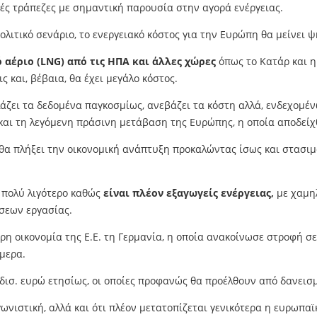
κές τράπεζες με σημαντική παρουσία στην αγορά ενέργειας.
ολιτικό σενάριο, το ενεργειακό κόστος για την Ευρώπη θα μείνει ψ
αέριο (LNG) από τις ΗΠΑ και άλλες χώρες
όπως το Κατάρ και η 
 και, βέβαια, θα έχει μεγάλο κόστος.
άζει τα δεδομένα παγκοσμίως, ανεβάζει τα κόστη αλλά, ενδεχομέ
αι τη λεγόμενη πράσινη μετάβαση της Ευρώπης, η οποία αποδείχθ
θα πλήξει την οικονομική ανάπτυξη προκαλώντας ίσως και στασιμο
 πολύ λιγότερο καθώς
είναι πλέον εξαγωγείς ενέργειας,
με χαμηλ
σεων εργασίας.
ερη οικονομία της Ε.Ε. τη Γερμανία, η οποία ανακοίνωσε στροφή σ
μερα.
 δισ. ευρώ ετησίως, οι οποίες προφανώς θα προέλθουν από δανεισμ
γωνιστική, αλλά και ότι πλέον μετατοπίζεται γενικότερα η ευρωπα