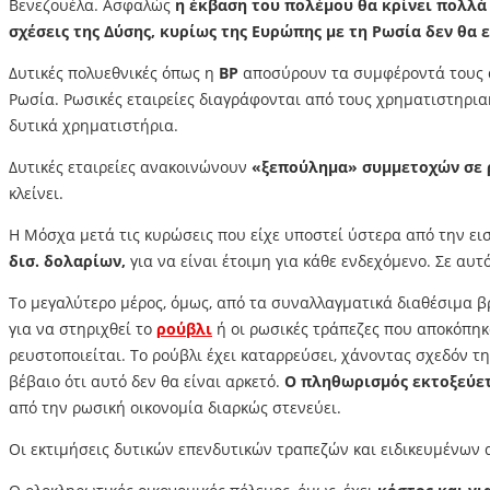
Βενεζουέλα. Ασφαλώς
η έκβαση του πολέμου θα κρίνει πολλά
σχέσεις της Δύσης, κυρίως της Ευρώπης με τη Ρωσία δεν θα εί
Δυτικές πολυεθνικές όπως η
BP
αποσύρουν τα συμφέροντά τους α
Ρωσία. Ρωσικές εταιρείες διαγράφονται από τους χρηματιστηρια
δυτικά χρηματιστήρια.
Δυτικές εταιρείες ανακοινώνουν
«ξεπούλημα» συμμετοχών σε ρ
κλείνει.
Η Μόσχα μετά τις κυρώσεις που είχε υποστεί ύστερα από την ει
δισ. δολαρίων,
για να είναι έτοιμη για κάθε ενδεχόμενο. Σε αυτ
Το μεγαλύτερο μέρος, όμως, από τα συναλλαγματικά διαθέσιμα β
για να στηριχθεί το
ρούβλι
ή οι ρωσικές τράπεζες που αποκόπηκ
ρευστοποιείται. Το ρούβλι έχει καταρρεύσει, χάνοντας σχεδόν τ
βέβαιο ότι αυτό δεν θα είναι αρκετό.
Ο πληθωρισμός εκτοξεύετ
από την ρωσική οικονομία διαρκώς στενεύει.
Οι εκτιμήσεις δυτικών επενδυτικών τραπεζών και ειδικευμένων 