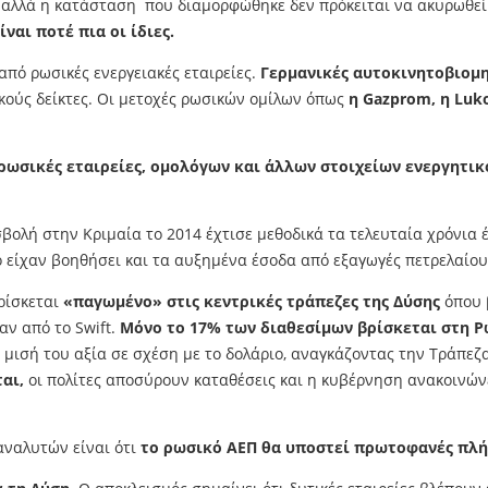
αλλά η κατάσταση που διαμορφώθηκε δεν πρόκειται να ακυρωθεί α
ναι ποτέ πια οι ίδιες.
πό ρωσικές ενεργειακές εταιρείες.
Γερμανικές αυτοκινητοβιομη
κούς δείκτες. Οι μετοχές ρωσικών ομίλων όπως
η Gazprom, η Lukoi
ωσικές εταιρείες, ομολόγων και άλλων στοιχείων ενεργητικ
σβολή στην Κριμαία το 2014 έχτισε μεθοδικά τα τελευταία χρόνια
ό είχαν βοηθήσει και τα αυξημένα έσοδα από εξαγωγές πετρελαίου 
ρίσκεται
«παγωμένο» στις κεντρικές τράπεζες της Δύσης
όπου 
αν από το Swift.
Μόνο το 17% των διαθεσίμων βρίσκεται στη Ρ
η μισή του αξία σε σχέση με το δολάριο, αναγκάζοντας την Τράπε
αι,
οι πολίτες αποσύρουν καταθέσεις και η κυβέρνηση ανακοινώνε
αναλυτών είναι ότι
το ρωσικό ΑΕΠ θα υποστεί πρωτοφανές πλήγ