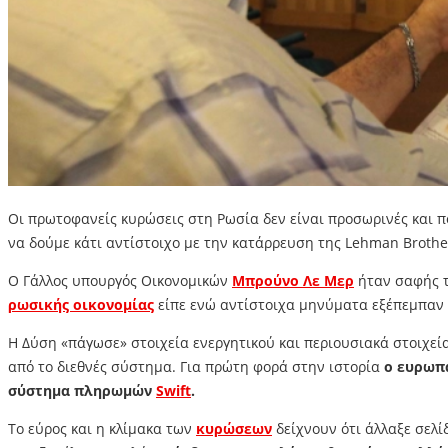
Οι πρωτοφανείς κυρώσεις στη Ρωσία δεν είναι προσωρινές και π
να δούμε κάτι αντίστοιχο με την κατάρρευση της Lehman Brothe
O Γάλλος υπουργός Οικονομικών
Μπρούνο Λε Mερ
ήταν σαφής τ
ρωσικής οικονομίας
είπε ενώ αντίστοιχα μηνύματα εξέπεμπαν π
Η Δύση «πάγωσε» στοιχεία ενεργητικού και περιουσιακά στοιχ
από το διεθνές σύστημα. Για πρώτη φορά στην ιστορία
ο ευρωπα
σύστημα πληρωμών
Swift
.
Το εύρος και η κλίμακα των
κυρώσεων
δείχνουν ότι άλλαξε σελί