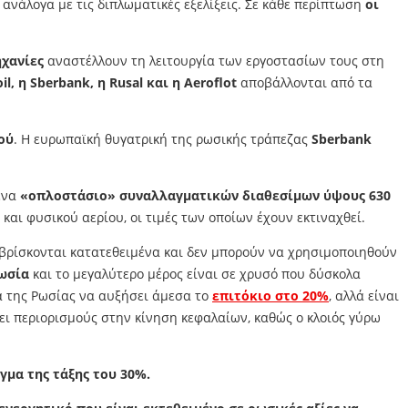
νάλογα με τις διπλωματικές εξελίξεις. Σε κάθε περίπτωση
οι
χανίες
αναστέλλουν τη λειτουργία των εργοστασίων τους στη
l, η Sberbank, η Rusal και η Aeroflot
αποβάλλονται από τα
ού
. Η ευρωπαϊκή θυγατρική της ρωσικής τράπεζας
Sberbank
 ένα
«οπλοστάσιο» συναλλαγματικών διαθεσίμων ύψους 630
και φυσικού αερίου, οι τιμές των οποίων έχουν εκτιναχθεί.
βρίσκονται κατατεθειμένα και δεν μπορούν να χρησιμοποιηθούν
ωσία
και το μεγαλύτερο μέρος είναι σε χρυσό που δύσκολα
ζα της Ρωσίας να αυξήσει άμεσα το
επιτόκιο στο 20%
, αλλά είναι
ι περιορισμούς στην κίνηση κεφαλαίων, καθώς ο κλοιός γύρω
μα της τάξης του 30%.