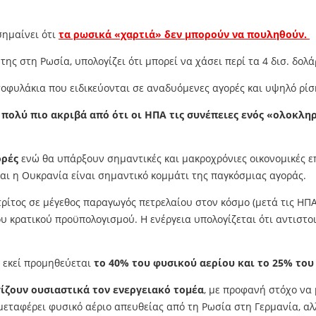
σημαίνει ότι
τα ρωσικά «χαρτιά» δεν μπορούν να πουληθούν.
ης στη Ρωσία, υπολογίζει ότι μπορεί να χάσει περί τα 4 δισ. δολά
τοφυλάκια που ειδικεύονται σε αναδυόμενες αγορές και υψηλό ρίσ
πολύ πιο ακριβά από ότι οι ΗΠΑ τις συνέπειες ενός «ολοκλ
ορές
ενώ θα υπάρξουν σημαντικές και μακροχρόνιες οικονομικές 
αι η Ουκρανία είναι σημαντικό κομμάτι της παγκόσμιας αγοράς.
τρίτος σε μέγεθος παραγωγός πετρελαίου στον κόσμο (μετά τις ΗΠΑ
 κρατικού προϋπολογισμού. Η ενέργεια υπολογίζεται ότι αντιστο
 εκεί προμηθεύεται
το 40% του φυσικού αερίου και το 25% το
γίζουν ουσιαστικά τον ενεργειακό τομέα
, με προφανή στόχο να
εταφέρει φυσικό αέριο απευθείας από τη Ρωσία στη Γερμανία, αλ