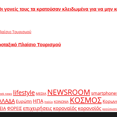
– Οι γονείς τους τα κρατούσαν κλειδωμένα για να μην
ροταξικό Πλαίσιο Τουρισμού
NEWSROOM
lifestyle
smartphone
MEDIA
eek news
ΚΟΣΜΟΣ
ΛΛΑΔΑ
ΗΠΑ
Ευρώπη
Κορων
ΚΟΙΝΩΝΙΑ
Ιταλία
κοροναϊός
επιχειρήσεις
κορονοϊός
ΕΙΑ
ΦΟΡΕΙΣ
κρούσματ