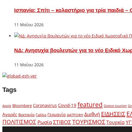
Ισπανία: Σπίτι – κολαστήριο για τρία παιδιά 
11 Μαΐου 2026
ΝΔ: Ανησυχία βουλευτών για το νέο Ειδικό Χω
11 Μαΐου 2026
Tags
featured
Covid-19
Coronavirus
Bloomberg
Apple
Greece tourism
Gr
Ε
ΕΙΔΗΣΕΙΣ
Διεθνή
Αγορές
Γερμανία
Βρετανία
Γαλλία
ΔΙΑΤΡΟΦΗ
ΤΟΥΡΙΣΜΟΣ
ΠΟΛΙΤΙΣΜΟΣ
Ρωσία
ΣΤΙΒΟΣ
ΥΓ
Τουρκία