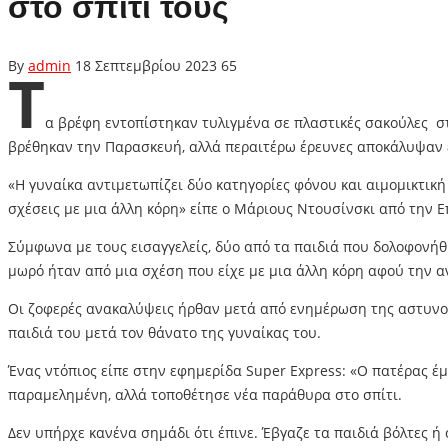
στο σπίτι τους
By
admin
18 Σεπτεμβρίου 2023
65
Τ
α βρέφη εντοπίστηκαν τυλιγμένα σε πλαστικές σακούλες στο
βρέθηκαν την Παρασκευή, αλλά περαιτέρω έρευνες αποκάλυψαν 
«Η γυναίκα αντιμετωπίζει δύο κατηγορίες φόνου και αιμομικτική 
σχέσεις με μια άλλη κόρη» είπε ο Μάριους Ντουσίνσκι από την Ε
Σύμφωνα με τους εισαγγελείς, δύο από τα παιδιά που δολοφονήθ
μωρό ήταν από μια σχέση που είχε με μια άλλη κόρη αφού την αν
Οι ζοφερές ανακαλύψεις ήρθαν μετά από ενημέρωση της αστυνομί
παιδιά του μετά τον θάνατο της γυναίκας του.
Ένας ντόπιος είπε στην εφημερίδα Super Express: «Ο πατέρας έμ
παραμελημένη, αλλά τοποθέτησε νέα παράθυρα στο σπίτι.
Δεν υπήρχε κανένα σημάδι ότι έπινε. Έβγαζε τα παιδιά βόλτες ή