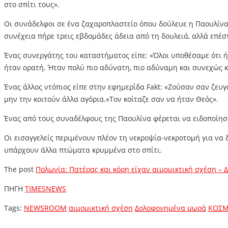
στο σπίτι τους».
Οι συνάδελφοι σε ένα ζαχαροπλαστείο όπου δούλευε η Παουλίνα 
συνέχεια πήρε τρεις εβδομάδες άδεια από τη δουλειά, αλλά επέ
Ένας συνεργάτης του καταστήματος είπε: «Όλοι υποθέσαμε ότι ήτα
ήταν ορατή. Ήταν πολύ πιο αδύνατη, πιο αδύναμη και συνεχώς κ
Ένας άλλος ντόπιος είπε στην εφημερίδα Fakt: «Ζούσαν σαν ζευγά
μην την κοιτούν άλλα αγόρια.«Τον κοίταζε σαν να ήταν Θεός».
Ένας από τους συναδέλφους της Παουλίνα φέρεται να ειδοποίησε 
Οι εισαγγελείς περιμένουν πλέον τη νεκροψία-νεκροτομή για να 
υπάρχουν άλλα πτώματα κρυμμένα στο σπίτι.
The post
Πολωνία: Πατέρας και κόρη είχαν αιμομικτική σχέση –
ΠΗΓΗ
TIMESNEWS
Tags:
NEWSROOM
αιμομικτική σχέση
Δολοφονημένα μωρά
ΚΟΣ