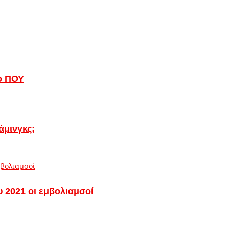
 ο ΠΟΥ
άμινγκς;
υ 2021 οι εμβολιαμσοί