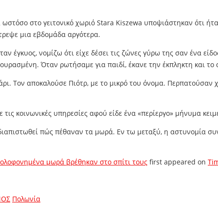
ωστόσο στο γειτονικό χωριό Stara Kiszewa υποψιάστηκαν ότι ήτα
στρεψε μια εβδομάδα αργότερα.
ν έγκυος, νομίζω ότι είχε δέσει τις ζώνες γύρω της σαν ένα είδο
ουρασμένη. Όταν ρωτήσαμε για παιδί, έκανε την έκπληκτη και το 
ρι. Τον αποκαλούσε Πιότρ, με το μικρό του όνομα. Περπατούσαν χέ
τις κοινωνικές υπηρεσίες αφού είδε ένα «περίεργο» μήνυμα κειμέ
διαπιστωθεί πώς πέθαναν τα μωρά. Εν τω μεταξύ, η αστυνομία συνε
 Δολοφονημένα μωρά βρέθηκαν στο σπίτι τους
first appeared on
Ti
ΜΟΣ
Πολωνία