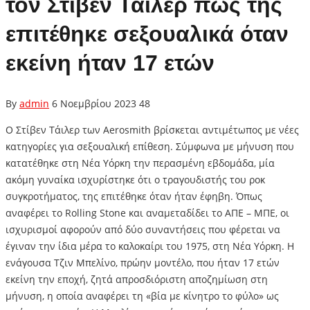
τον Στίβεν Τάιλερ πως της
επιτέθηκε σεξουαλικά όταν
εκείνη ήταν 17 ετών
By
admin
6 Νοεμβρίου 2023
48
Ο Στίβεν Τάιλερ των Aerosmith βρίσκεται αντιμέτωπος με νέες
κατηγορίες για σεξουαλική επίθεση. Σύμφωνα με μήνυση που
κατατέθηκε στη Νέα Υόρκη την περασμένη εβδομάδα, μία
ακόμη γυναίκα ισχυρίστηκε ότι ο τραγουδιστής του ροκ
συγκροτήματος, της επιτέθηκε όταν ήταν έφηβη. Όπως
αναφέρει το Rolling Stone και αναμεταδίδει το ΑΠΕ – ΜΠΕ, οι
ισχυρισμοί αφορούν από δύο συναντήσεις που φέρεται να
έγιναν την ίδια μέρα το καλοκαίρι του 1975, στη Νέα Υόρκη. Η
ενάγουσα Τζιν Μπελίνο, πρώην μοντέλο, που ήταν 17 ετών
εκείνη την εποχή, ζητά απροσδιόριστη αποζημίωση στη
μήνυση, η οποία αναφέρει τη «βία με κίνητρο το φύλο» ως