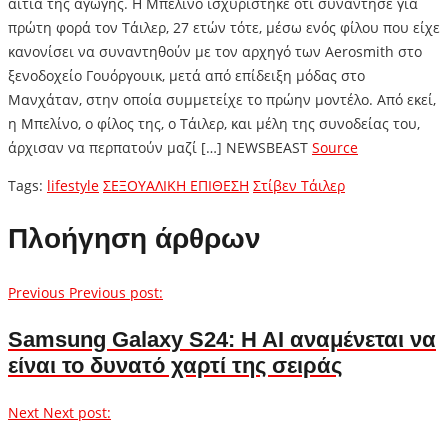
αιτία της αγωγής. Η Μπελίνο ισχυρίστηκε ότι συνάντησε για
πρώτη φορά τον Τάιλερ, 27 ετών τότε, μέσω ενός φίλου που είχε
κανονίσει να συναντηθούν με τον αρχηγό των Aerosmith στο
ξενοδοχείο Γουόργουικ, μετά από επίδειξη μόδας στο
Μανχάταν, στην οποία συμμετείχε το πρώην μοντέλο. Από εκεί,
η Μπελίνο, ο φίλος της, ο Τάιλερ, και μέλη της συνοδείας του,
άρχισαν να περπατούν μαζί […] NEWSBEAST
Source
Tags:
lifestyle
ΣΕΞΟΥΑΛΙΚΗ ΕΠΙΘΕΣΗ
Στίβεν Τάιλερ
Πλοήγηση άρθρων
Previous
Previous post:
Samsung Galaxy S24: Η ΑΙ αναμένεται να
είναι το δυνατό χαρτί της σειράς
Next
Next post: