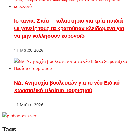
Ισπανία: Σπίτι – κολαστήριο για τρία παιδιά –
Οι γονείς τους τα κρατούσαν κλειδωμένα για
να μην κολλήσουν κορονοϊό
11 Μαΐου 2026
ΝΔ: Ανησυχία βουλευτών για το νέο Ειδικό
Χωροταξικό Πλαίσιο Τουρισμού
11 Μαΐου 2026
Tags