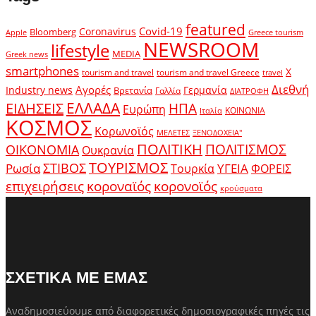
featured
Covid-19
Coronavirus
Bloomberg
Apple
Greece tourism
NEWSROOM
lifestyle
MEDIA
Greek news
smartphones
X
tourism and travel
tourism and travel Greece
travel
Διεθνή
Αγορές
Industry news
Γερμανία
Βρετανία
Γαλλία
ΔΙΑΤΡΟΦΗ
ΕΛΛΑΔΑ
ΕΙΔΗΣΕΙΣ
ΗΠΑ
Ευρώπη
ΚΟΙΝΩΝΙΑ
Ιταλία
ΚΟΣΜΟΣ
Κορωνοϊός
ΜΕΛΕΤΕΣ
ΞΕΝΟΔΟΧΕΙΑ"
ΠΟΛΙΤΙΚΗ
ΠΟΛΙΤΙΣΜΟΣ
ΟΙΚΟΝΟΜΙΑ
Ουκρανία
ΤΟΥΡΙΣΜΟΣ
Ρωσία
ΣΤΙΒΟΣ
ΥΓΕΙΑ
Τουρκία
ΦΟΡΕΙΣ
κοροναϊός
επιχειρήσεις
κορονοϊός
κρούσματα
ΣΧΕΤΙΚΑ ΜΕ ΕΜΑΣ
Αναδημοσιεύουμε από διαφορετικές δημοσιογραφικές πηγές τις