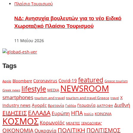
ΝΔ: Ανησυχία βουλευτών για το νέο Ειδικό
Χωροταξικό Πλαίσιο Τουρισμού
11 Μαΐου 2026
Tags
featured
Covid-19
Coronavirus
Bloomberg
Apple
Greece tourism
NEWSROOM
lifestyle
MEDIA
Greek news
smartphones
X
tourism and travel
tourism and travel Greece
travel
Διεθνή
Αγορές
Industry news
Γερμανία
Βρετανία
Γαλλία
ΔΙΑΤΡΟΦΗ
ΕΛΛΑΔΑ
ΕΙΔΗΣΕΙΣ
ΗΠΑ
Ευρώπη
ΚΟΙΝΩΝΙΑ
Ιταλία
ΚΟΣΜΟΣ
Κορωνοϊός
ΜΕΛΕΤΕΣ
ΞΕΝΟΔΟΧΕΙΑ"
ΠΟΛΙΤΙΚΗ
ΠΟΛΙΤΙΣΜΟΣ
ΟΙΚΟΝΟΜΙΑ
Ουκρανία