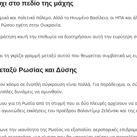
όχι στο πεδίο της μάχης
ομικό και πολιτικό πόλεμο. Αλλά το Ηνωμένο Βασίλειο, οι ΗΠΑ και
υ Ρώσου ηγέτη στην Ουκρανία.
κράτηση και/ή την επιθυμία να διατηρήσουν αυτή την ευρύτερη σ
αι τη γκρίζα γραμμή μεταξύ αυτού που θεωρείται συμβατικά ως ει
εταξύ Ρωσίας και Δύσης
 κόσμο σε ένοπλη σύγκρουση είναι πολλά. Για παράδειγμα, οι σύ
νοπλες δυνάμεις να αμυνθούν.
ου για τη Ρωσία από τη στιγμή που οι δύο πλευρές αρχίσουν να α
ιο αγωνιώδεις εκκλήσεις του προέδρου Βολοντίμιρ Ζελένσκι και τ
είωνε την ικανότητα της Ρωσίας να εξαπολύει αεροπορικές επιδρο
κά αεροσκάφη, μια κίνηση που θα μπορούσε επίσης να προκαλέσε