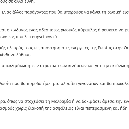
ους σε άλλα έθνη.
. Ένας άλλος παράγοντας που θα μπορούσε να κάνει τη ρωσική ει
ναι ο κίνδυνος ένας αδέσποτος ρωσικός πύραυλος ή ρουκέτα να χ
σκάφος που λειτουργεί κοντά.
ής πλευράς τους ως απάντηση στις ενέργειες της Ρωσίας στην Ου
 κίνδυνο λάθους.
ν αποκλιμάκωση των στρατιωτικών κινήσεων και για την εκτόνωση 
ωσία που θα πυροδοτήσει μια αλυσίδα γεγονότων και θα προκαλέσ
ρα, όπως να στοχεύσει τη Μολδαβία ή να δοκιμάσει άμεσα την εν
ασμούς χωρίς διακοπή της ασφάλειας είναι πεπερασμένη και ήδη 