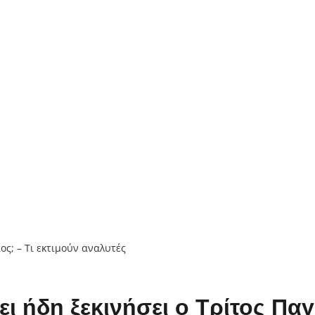
 ήδη ξεκινήσει ο Τρίτος Παγ