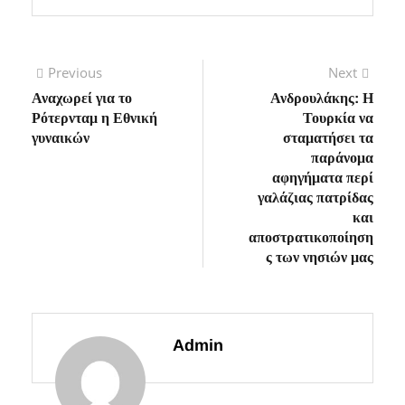
Πλοήγηση
Previous
Next
Previous
Next
post:
post:
Αναχωρεί για το
Ανδρουλάκης: Η
άρθρων
Ρότερνταμ η Εθνική
Τουρκία να
γυναικών
σταματήσει τα
παράνομα
αφηγήματα περί
γαλάζιας πατρίδας
και
αποστρατικοποίηση
ς των νησιών μας
Admin