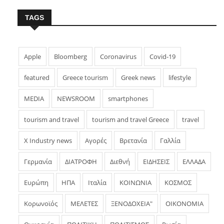
TAGS
Apple
Bloomberg
Coronavirus
Covid-19
featured
Greece tourism
Greek news
lifestyle
MEDIA
NEWSROOM
smartphones
tourism and travel
tourism and travel Greece
travel
X Industry news
Αγορές
Βρετανία
Γαλλία
Γερμανία
ΔΙΑΤΡΟΦΗ
Διεθνή
ΕΙΔΗΣΕΙΣ
ΕΛΛΑΔΑ
Ευρώπη
ΗΠΑ
Ιταλία
ΚΟΙΝΩΝΙΑ
ΚΟΣΜΟΣ
Κορωνοϊός
ΜΕΛΕΤΕΣ
ΞΕΝΟΔΟΧΕΙΑ"
ΟΙΚΟΝΟΜΙΑ