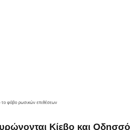
υρώνονται Κίεβο και Οδησσ