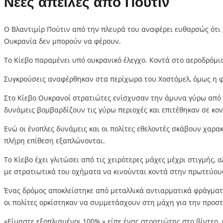
Νέες απειλές από Πούτιν
Ο Βλαντιμίρ Πούτιν από την πλευρά του αναφέρει ευθαρσώς ότι
Ουκρανία δεν μπορούν να φέρουν.
Το Κίεβο παραμένει υπό ουκρανικό έλεγχο. Κοντά στο αεροδρόμ
Συγκρούσεις αναφέρθηκαν στα περίχωρα του Χοστόμελ, όμως η φά
Στο Κίεβο Ουκρανοί στρατιώτες ενίσχυσαν την άμυνα γύρω από
δυνάμεις βομβαρδίζουν τις γύρω περιοχές και επιτέθηκαν σε κοντ
Ενώ οι ένοπλες δυνάμεις και οι πολίτες εθελοντές σκάβουν χαρ
πλήρη επίθεση εξαπλώνονται.
Το Κίεβο έχει γλιτώσει από τις χειρότερες μάχες μέχρι στιγμής
με στρατιωτικά του οχήματα να κινούνται κοντά στην πρωτεύου
Ένας δρόμος αποκλείστηκε από μεταλλικά αντιαρματικά φράγμα
οι πολίτες ορκίστηκαν να συμμετάσχουν στη μάχη για την προστ
«Είμαστε εξοπλισμένοι 100%,» είπε ένας στρατιώτης στο βίντεο.