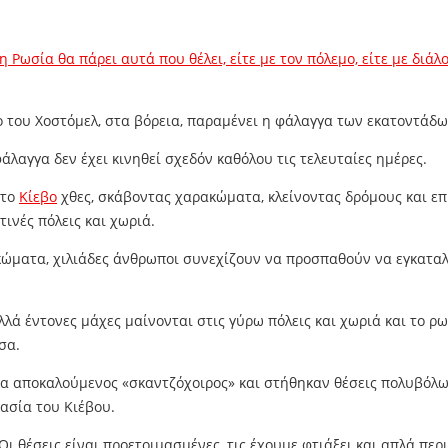
η Ρωσία θα πάρει αυτά που θέλει, είτε με τον πόλεμο, είτε με διάλ
ιο του Χοστόμελ, στα βόρεια, παραμένει η φάλαγγα των εκατοντά
λαγγα δεν έχει κινηθεί σχεδόν καθόλου τις τελευταίες ημέρες.
 το
Κίεβο
χθες, σκάβοντας χαρακώματα, κλείνοντας δρόμους και επ
ινές πόλεις και χωριά.
ακώματα, χιλιάδες άνθρωποι συνεχίζουν να προσπαθούν να εγκαταλ
, αλλά έντονες μάχες μαίνονται στις γύρω πόλεις και χωριά και τ
σα.
τα αποκαλούμενος «σκαντζόχοιρος» και στήθηκαν θέσεις πολυβόλ
ασία του Κιέβου.
 Οι θέσεις είναι προετοιμασμένες, τις έχουμε φτιάξει και απλά π