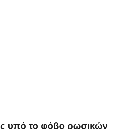
ός υπό το φόβο ρωσικών