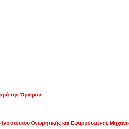
παρά την Όμικρον
 Ινστιτούτου Θεωρητικής και Εφαρμοσμένης Μηχανι