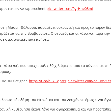
roupes russes se rapprochent
pic.twitter.com/PgrHne08mi
ς στη Μαύρη Θάλασσα, παραμένει ουκρανική και προς το παρόν δε
ιμάζεται να την βομβαρδίσει. Ο στρατός και οι κάτοικοι παρά την
ε στρατιωτικές επιχειρήσεις.
τ. κάτοικοι), που απέχει μόλις 50 χιλιόμετρα από τα σύνορα με τ
σμούς.
h OMON riot gear.
https://t.co/hEYlFqpter
pic.twitter.com/odCBz71
 φιλορωσικά εδάφη του Ντονέτσκ και του Λουχάνσκ, όμως είναι άγ
ρανική κυβέρνηση έκανε λόγο για σφυροκόπημα και για προσπάθει