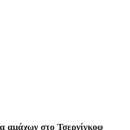
ία αμάχων στο Τσερνίγκοφ