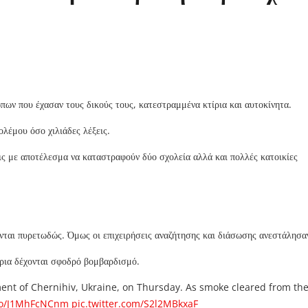
ων που έχασαν τους δικούς τους, κατεστραμμένα κτίρια και αυτοκίνητα.
λέμου όσο χιλιάδες λέξεις.
ς με αποτέλεσμα να καταστραφούν δύο σχολεία αλλά και πολλές κατοικίες
ζονται πυρετωδώς. Όμως οι επιχειρήσεις αναζήτησης και διάσωσης ανεστάλη
ίρια δέχονται σφοδρό βομβαρδισμό.
nt of Chernihiv, Ukraine, on Thursday. As smoke cleared from th
.co/J1MhFcNCnm
pic.twitter.com/S2l2MBkxaF