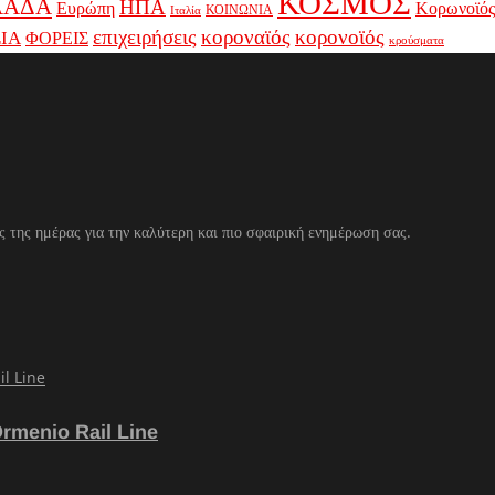
ΚΟΣΜΟΣ
ΛΑΔΑ
ΗΠΑ
Ευρώπη
Κορωνοϊός
ΚΟΙΝΩΝΙΑ
Ιταλία
κοροναϊός
επιχειρήσεις
κορονοϊός
ΙΑ
ΦΟΡΕΙΣ
κρούσματα
ς της ημέρας για την καλύτερη και πιο σφαιρική ενημέρωση σας.
Ormenio Rail Line