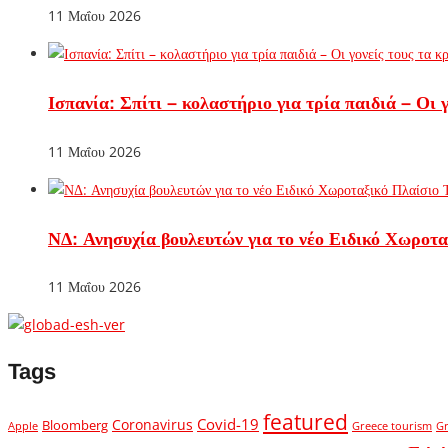
11 Μαΐου 2026
Ισπανία: Σπίτι – κολαστήριο για τρία παιδιά – Οι
11 Μαΐου 2026
ΝΔ: Ανησυχία βουλευτών για το νέο Ειδικό Χωροτ
11 Μαΐου 2026
Tags
featured
Covid-19
Coronavirus
Bloomberg
Apple
Greece tourism
G