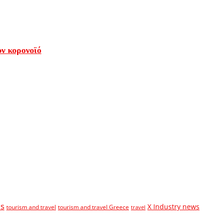
υν κορονοϊό
s
X Industry news
tourism and travel
tourism and travel Greece
travel