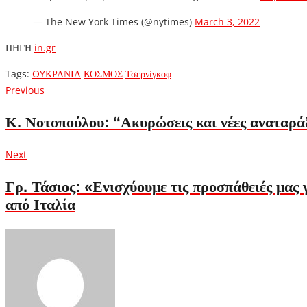
— The New York Times (@nytimes)
March 3, 2022
ΠΗΓΗ
in.gr
Tags:
OYΚΡΑΝΙΑ
ΚΟΣΜΟΣ
Τσερνίγκοφ
Πλοήγηση
Previous
Previous
post:
άρθρων
Κ. Νοτοπούλου: “Ακυρώσεις και νέες αναταράξε
Next
Next
post:
Γρ. Τάσιος: «Ενισχύουμε τις προσπάθειές μας
από Ιταλία