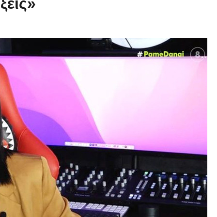
ξεις»