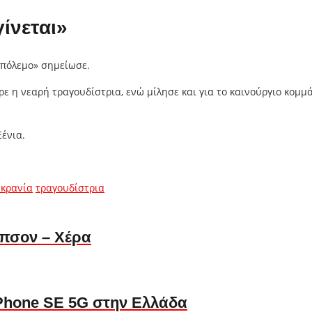
ίνεται»
 πόλεμο» σημείωσε.
 η νεαρή τραγουδίστρια, ενώ μίλησε και για το καινούργιο κομμάτ
Ξένια.
υκρανία
τραγουδίστρια
μπσον – Χέρα
iPhone SE 5G στην Ελλάδα