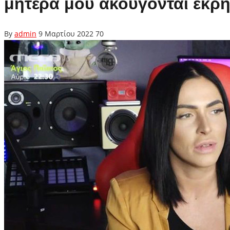
μητέρα μου ακούγονται εκρή
By
admin
9 Μαρτίου 2022
70