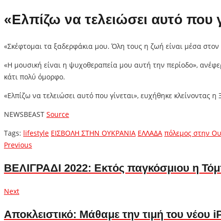
«Ελπίζω να τελειώσει αυτό που γ
«Σκέφτομαι τα ξαδερφάκια μου. Όλη τους η ζωή είναι μέσα στον
«Η μουσική είναι η ψυχοθεραπεία μου αυτή την περίοδο», ανέφερε
κάτι πολύ όμορφο.
«Ελπίζω να τελειώσει αυτό που γίνεται», ευχήθηκε κλείνοντας η 
NEWSBEAST
Source
Tags:
lifestyle
ΕΙΣΒΟΛΗ ΣΤΗΝ ΟΥΚΡΑΝΙΑ
ΕΛΛΑΔΑ
πόλεμος στην Ο
Πλοήγηση
Previous
Previous
post:
άρθρων
ΒΕΛΙΓΡΑΔΙ 2022: Εκτός παγκόσμιου η Τό
Next
Next
post:
Αποκλειστικό: Μάθαμε την τιμή του νέου 