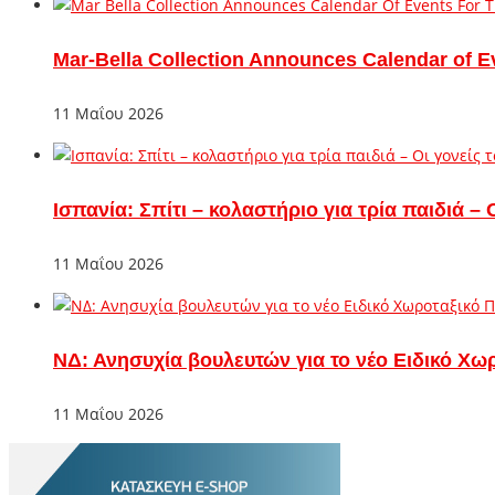
Mar-Bella Collection Announces Calendar of E
11 Μαΐου 2026
Ισπανία: Σπίτι – κολαστήριο για τρία παιδιά 
11 Μαΐου 2026
ΝΔ: Ανησυχία βουλευτών για το νέο Ειδικό Χω
11 Μαΐου 2026