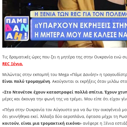
Τις δραματικές ώρες που ζει η μητέρα της στην Ουκρανία ενώ σ
REC Ξένια.
Μιλώντας στην εκπομπή του Mega «Πάμε Δανάη!» η τραγουδίστρ
Είναι πολύ τρομαγμένη
. Ακούγονται οι εκρήξεις όταν μιλάω στ
«
Στο Ντονέτσκ έχουν καταστραφεί πολλά σπίτια. Έχουν χτυπ
μέρες και άκουγα την φωνή της να τρέμει. Μου είπε ότι είχαν γίν
«Πήγα στην Ουκρανία τον Αύγουστο για να δω την οικογένειά μου
ότι γεννήθηκα εκεί. Άλλαξα δύο αεροπλάνα, έφτασα μέχρι τη Ρω
κοιτούν, είναι μια τρομακτική εικόνα
» ανέφερε η Ξένια εστιά