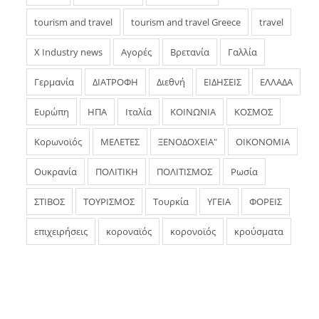
tourism and travel
tourism and travel Greece
travel
X Industry news
Αγορές
Βρετανία
Γαλλία
Γερμανία
ΔΙΑΤΡΟΦΗ
Διεθνή
ΕΙΔΗΣΕΙΣ
ΕΛΛΑΔΑ
Ευρώπη
ΗΠΑ
Ιταλία
ΚΟΙΝΩΝΙΑ
ΚΟΣΜΟΣ
Κορωνοϊός
ΜΕΛΕΤΕΣ
ΞΕΝΟΔΟΧΕΙΑ"
ΟΙΚΟΝΟΜΙΑ
Ουκρανία
ΠΟΛΙΤΙΚΗ
ΠΟΛΙΤΙΣΜΟΣ
Ρωσία
ΣΤΙΒΟΣ
ΤΟΥΡΙΣΜΟΣ
Τουρκία
ΥΓΕΙΑ
ΦΟΡΕΙΣ
επιχειρήσεις
κοροναϊός
κορονοϊός
κρούσματα