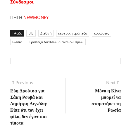
Σύνδεσμοι
ΠΗΓΗ
NEWMONEY
TAGS:
BIS
Διεθνή
κεντρικη τράπεζα
κυρώσεις
Ρωσία
Τραπεζα Διεθνών Διακανονισμών
Πλοήγηση
Previous
Next
Previous
Next
post:
post:
Εύη Δρούτσα για
Μόνο η Κίνα
άρθρων
Σάκη Ρουβά και
μπορεί να
Δημήτρη Λιγνάδη:
σταματήσει τη
Είπε ότι τον έχει
Ρωσία
φίλο, δεν έγινε και
τίποτα