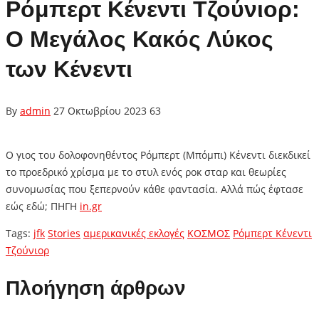
Ρόμπερτ Κένεντι Τζούνιορ:
O Mεγάλος Κακός Λύκος
των Κένεντι
By
admin
27 Οκτωβρίου 2023
63
O γιος του δολοφονηθέντος Ρόμπερτ (Μπόμπι) Κένεντι διεκδικεί
το προεδρικό χρίσμα με το στυλ ενός ροκ σταρ και θεωρίες
συνομωσίας που ξεπερνούν κάθε φαντασία. Αλλά πώς έφτασε
εώς εδώ; ΠΗΓΗ
in.gr
Tags:
jfk
Stories
αμερικανικές εκλογές
ΚΟΣΜΟΣ
Ρόμπερτ Κένεντι
Τζούνιορ
Πλοήγηση άρθρων