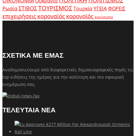
ΠΟΛΙΤΙΚΗ
ΠΟΛΙΤΙΣΜΟΣ
ΟΙΚΟΝΟΜΙΑ
Ουκρανία
ΤΟΥΡΙΣΜΟΣ
Ρωσία
ΣΤΙΒΟΣ
ΥΓΕΙΑ
Τουρκία
ΦΟΡΕΙΣ
κοροναϊός
επιχειρήσεις
κορονοϊός
κρούσματα
ΣΧΕΤΙΚΑ ΜΕ ΕΜΑΣ
Αναδημοσιεύουμε από διαφορετικές δημοσιογραφικές πηγές τις
top ειδήσεις της ημέρας για την καλύτερη και πιο σφαιρική
ενημέρωση σας.
ΤΕΛΕΥΤΑΙΑ ΝΕΑ