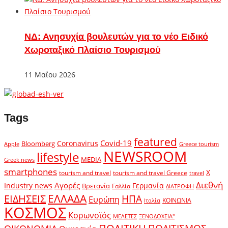
ΝΔ: Ανησυχία βουλευτών για το νέο Ειδικό
Χωροταξικό Πλαίσιο Τουρισμού
11 Μαΐου 2026
Tags
featured
Covid-19
Coronavirus
Bloomberg
Apple
Greece tourism
NEWSROOM
lifestyle
MEDIA
Greek news
smartphones
X
tourism and travel
tourism and travel Greece
travel
Διεθνή
Αγορές
Industry news
Γερμανία
Βρετανία
Γαλλία
ΔΙΑΤΡΟΦΗ
ΕΛΛΑΔΑ
ΕΙΔΗΣΕΙΣ
ΗΠΑ
Ευρώπη
ΚΟΙΝΩΝΙΑ
Ιταλία
ΚΟΣΜΟΣ
Κορωνοϊός
ΜΕΛΕΤΕΣ
ΞΕΝΟΔΟΧΕΙΑ"