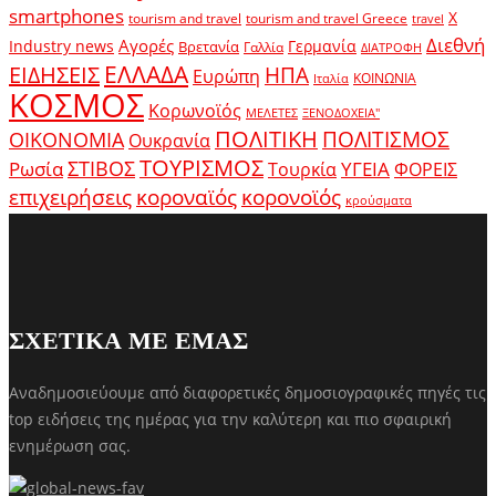
smartphones
X
tourism and travel
tourism and travel Greece
travel
Διεθνή
Αγορές
Industry news
Γερμανία
Βρετανία
Γαλλία
ΔΙΑΤΡΟΦΗ
ΕΛΛΑΔΑ
ΕΙΔΗΣΕΙΣ
ΗΠΑ
Ευρώπη
ΚΟΙΝΩΝΙΑ
Ιταλία
ΚΟΣΜΟΣ
Κορωνοϊός
ΜΕΛΕΤΕΣ
ΞΕΝΟΔΟΧΕΙΑ"
ΠΟΛΙΤΙΚΗ
ΠΟΛΙΤΙΣΜΟΣ
ΟΙΚΟΝΟΜΙΑ
Ουκρανία
ΤΟΥΡΙΣΜΟΣ
Ρωσία
ΣΤΙΒΟΣ
ΥΓΕΙΑ
Τουρκία
ΦΟΡΕΙΣ
κοροναϊός
επιχειρήσεις
κορονοϊός
κρούσματα
ΣΧΕΤΙΚΑ ΜΕ ΕΜΑΣ
Αναδημοσιεύουμε από διαφορετικές δημοσιογραφικές πηγές τις
top ειδήσεις της ημέρας για την καλύτερη και πιο σφαιρική
ενημέρωση σας.