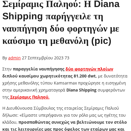
Σεμίραμις Παληού: Η Diana
Shipping παρήγγειλε τη
ναυπήγηση δύο φορτηγών με
καύσιμο τη μεθανόλη (pic)
By
admin
27 Σεπτεμβρίου 2023
73
Στην
παραγγελία ναυπήγησης
δύο φορτηγών πλοίων
διπλού καυσίμου χωρητικότητας 81.200 dwt,
με δυνατότητα
χρήσης μεθανόλης τύπου Kamsarmax προχώρησε η εισηγμένη
στην αμερικανική χρηματαγορά
Diana Shipping
συμφερόντων
της
Σεμίραμις Παληού.
Η Διευθύνουσα Σύμβουλος της εταιρείας Σεμίραμις Παλιού
δήλωσε: «Είμαστε υπερήφανοι για τον ρόλο μας ως ηγέτης του
κλάδου,
προσπαθώντας συνεχώς να βελτιώνουμε τον στόλο
και τις λειτουργίες μας προς όφελος των εταίρων μας και