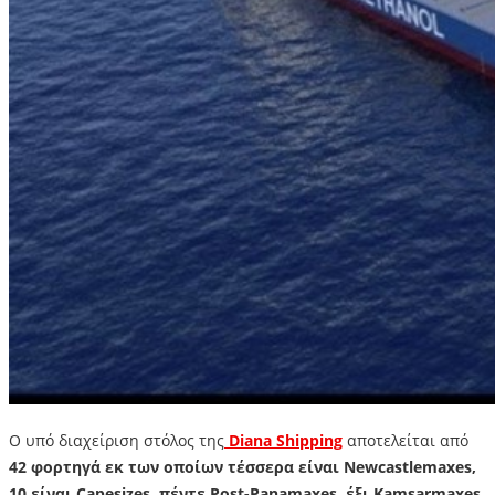
Ο υπό διαχείριση στόλος της
Diana Shipping
απoτελείται από
42 φορτηγά εκ των οποίων τέσσερα είναι Newcastlemaxes,
10 είναι Capesizes, πέντε Post-Panamaxes, έξι Kamsarmaxes,