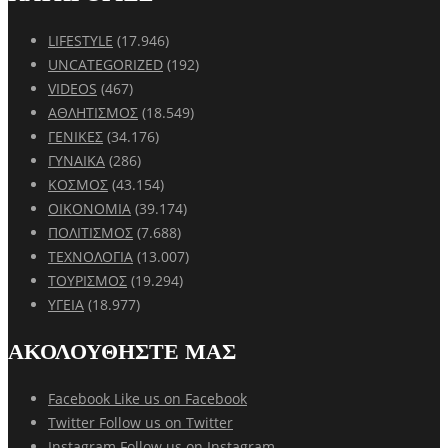
LIFESTYLE
(17.946)
UNCATEGORIZED
(192)
VIDEOS
(467)
ΑΘΛΗΤΙΣΜΟΣ
(18.549)
ΓΕΝΙΚΕΣ
(34.176)
ΓΥΝΑΙΚΑ
(286)
ΚΟΣΜΟΣ
(43.154)
ΟΙΚΟΝΟΜΙΑ
(39.174)
ΠΟΛΙΤΙΣΜΟΣ
(7.688)
ΤΕΧΝΟΛΟΓΙΑ
(13.007)
ΤΟΥΡΙΣΜΟΣ
(19.294)
ΥΓΕΙΑ
(18.977)
ΑΚΟΛΟΥΘΗΣΤΕ ΜΑΣ
Facebook
Like us on Facebook
Twitter
Follow us on Twitter
Instagram
Follow us on Instagram