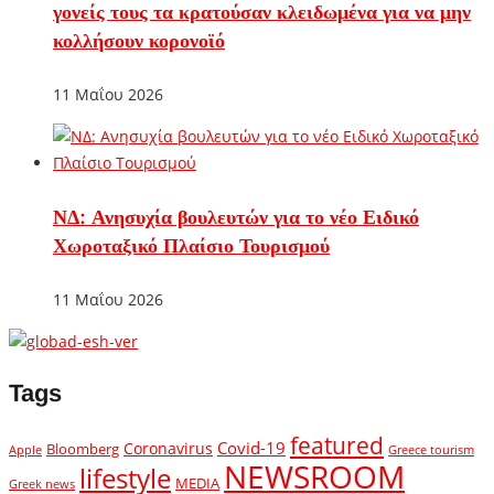
γονείς τους τα κρατούσαν κλειδωμένα για να μην
κολλήσουν κορονοϊό
11 Μαΐου 2026
ΝΔ: Ανησυχία βουλευτών για το νέο Ειδικό
Χωροταξικό Πλαίσιο Τουρισμού
11 Μαΐου 2026
Tags
featured
Covid-19
Coronavirus
Bloomberg
Apple
Greece tourism
NEWSROOM
lifestyle
MEDIA
Greek news