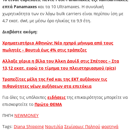
επτά Panamaxes
και τα 10 Ultramaxes. H συνολική
χωρητικότητα των εν λόγω bulk carriers είναι περίπου ίση με
4,7 εκατ. dwt, με μέσω όρο ηλικίας τα 9,9 έτη.
Διαβάστε ακόμη:
Χρηματιστήριο Αθηνών: Νέο ηχηρό μήνυμα από τους
πωλητές – Βουτιά έως 4% στις τράπεζες
Aλλαξε χέρια η βίλα του Άλκη Δαυίδ στις Σπέτσες – Στα
13,12 εκατ. ευρώ το τίμημα του πλειστηριασμού (pics)
Τραπεζίτες μέλη της Fed και της ΕΚΤ αυξάνουν τις
πιθανότητες νέων αυξήσεων στα επιτόκια
Για όλες τις υπόλοιπες
ειδήσεις
της επικαιρότητας μπορείτε να
επισκεφτείτε το
Πρώτο ΘΕΜΑ
ΠΗΓΗ
NEWMONEY
Tags:
Diana Shipping
Ναυτιλία
Σεμίραμις Παληού
φορτηγά