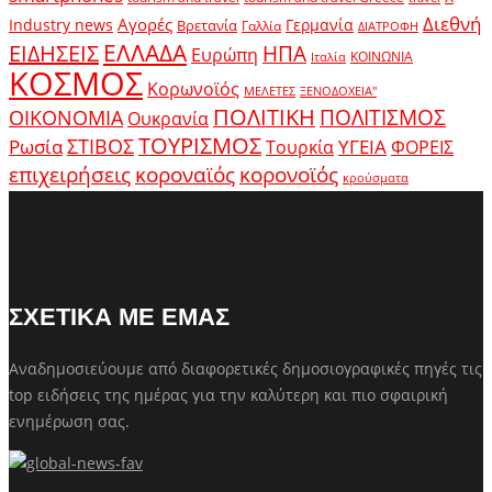
Διεθνή
Αγορές
Industry news
Γερμανία
Βρετανία
Γαλλία
ΔΙΑΤΡΟΦΗ
ΕΛΛΑΔΑ
ΕΙΔΗΣΕΙΣ
ΗΠΑ
Ευρώπη
ΚΟΙΝΩΝΙΑ
Ιταλία
ΚΟΣΜΟΣ
Κορωνοϊός
ΜΕΛΕΤΕΣ
ΞΕΝΟΔΟΧΕΙΑ"
ΠΟΛΙΤΙΚΗ
ΠΟΛΙΤΙΣΜΟΣ
ΟΙΚΟΝΟΜΙΑ
Ουκρανία
ΤΟΥΡΙΣΜΟΣ
Ρωσία
ΣΤΙΒΟΣ
ΥΓΕΙΑ
Τουρκία
ΦΟΡΕΙΣ
κοροναϊός
επιχειρήσεις
κορονοϊός
κρούσματα
ΣΧΕΤΙΚΑ ΜΕ ΕΜΑΣ
Αναδημοσιεύουμε από διαφορετικές δημοσιογραφικές πηγές τις
top ειδήσεις της ημέρας για την καλύτερη και πιο σφαιρική
ενημέρωση σας.