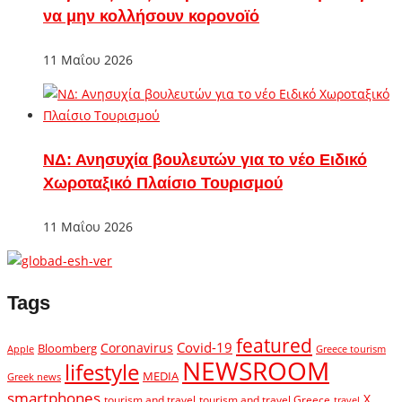
να μην κολλήσουν κορονοϊό
11 Μαΐου 2026
ΝΔ: Ανησυχία βουλευτών για το νέο Ειδικό
Χωροταξικό Πλαίσιο Τουρισμού
11 Μαΐου 2026
Tags
featured
Covid-19
Coronavirus
Bloomberg
Apple
Greece tourism
NEWSROOM
lifestyle
MEDIA
Greek news
smartphones
X
tourism and travel
tourism and travel Greece
travel