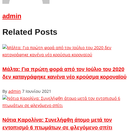
admin
Related Posts
Μάλτα: Για πρώτη φορά από τον Ιούλιο του 2020
δεν καταγράφηκε κανένα νέο κρούσμα κοροναϊού
By
admin
7 Ιουνίου 2021
Νότια Καρολίνα: Συνελήφθη άτομο μετά τον
εντοπισμό 6 πτωμάτων σε φλεγόμενο σπίτι