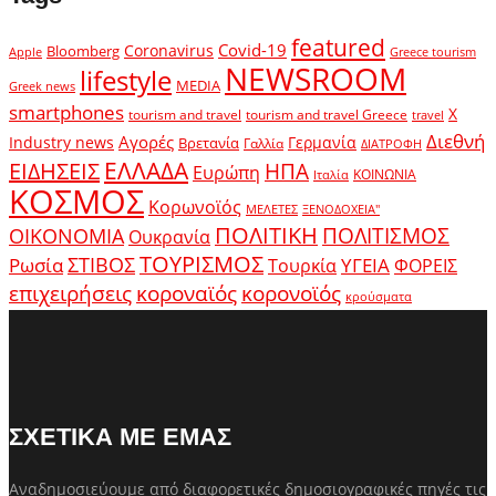
featured
Covid-19
Coronavirus
Bloomberg
Apple
Greece tourism
NEWSROOM
lifestyle
MEDIA
Greek news
smartphones
X
tourism and travel
tourism and travel Greece
travel
Διεθνή
Αγορές
Industry news
Γερμανία
Βρετανία
Γαλλία
ΔΙΑΤΡΟΦΗ
ΕΛΛΑΔΑ
ΕΙΔΗΣΕΙΣ
ΗΠΑ
Ευρώπη
ΚΟΙΝΩΝΙΑ
Ιταλία
ΚΟΣΜΟΣ
Κορωνοϊός
ΜΕΛΕΤΕΣ
ΞΕΝΟΔΟΧΕΙΑ"
ΠΟΛΙΤΙΚΗ
ΠΟΛΙΤΙΣΜΟΣ
ΟΙΚΟΝΟΜΙΑ
Ουκρανία
ΤΟΥΡΙΣΜΟΣ
Ρωσία
ΣΤΙΒΟΣ
ΥΓΕΙΑ
Τουρκία
ΦΟΡΕΙΣ
κοροναϊός
επιχειρήσεις
κορονοϊός
κρούσματα
ΣΧΕΤΙΚΑ ΜΕ ΕΜΑΣ
Αναδημοσιεύουμε από διαφορετικές δημοσιογραφικές πηγές τις