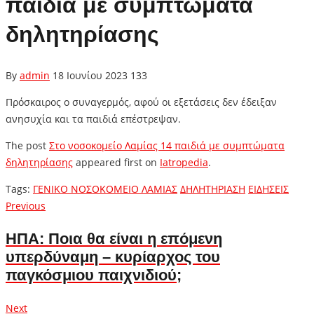
παιδιά με συμπτώματα
δηλητηρίασης
By
admin
18 Ιουνίου 2023
133
Πρόσκαιρος ο συναγερμός, αφού οι εξετάσεις δεν έδειξαν
ανησυχία και τα παιδιά επέστρεψαν.
The post
Στο νοσοκομείο Λαμίας 14 παιδιά με συμπτώματα
δηλητηρίασης
appeared first on
Iatropedia
.
Tags:
ΓΕΝΙΚΟ ΝΟΣΟΚΟΜΕΙΟ ΛΑΜΙΑΣ
ΔΗΛΗΤΗΡΙΑΣΗ
ΕΙΔΗΣΕΙΣ
Πλοήγηση
Previous
Previous
post:
άρθρων
ΗΠΑ: Ποια θα είναι η επόμενη
υπερδύναμη – κυρίαρχος του
παγκόσμιου παιχνιδιού;
Next
Next