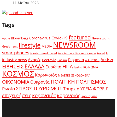
11 Μαΐου 2026
Tags
featured
Covid-19
Coronavirus
Bloomberg
Apple
Greece tourism
NEWSROOM
lifestyle
MEDIA
Greek news
smartphones
X
tourism and travel
tourism and travel Greece
travel
Διεθνή
Αγορές
Industry news
Γερμανία
Βρετανία
Γαλλία
ΔΙΑΤΡΟΦΗ
ΕΛΛΑΔΑ
ΕΙΔΗΣΕΙΣ
ΗΠΑ
Ευρώπη
ΚΟΙΝΩΝΙΑ
Ιταλία
ΚΟΣΜΟΣ
Κορωνοϊός
ΜΕΛΕΤΕΣ
ΞΕΝΟΔΟΧΕΙΑ"
ΠΟΛΙΤΙΚΗ
ΠΟΛΙΤΙΣΜΟΣ
ΟΙΚΟΝΟΜΙΑ
Ουκρανία
ΤΟΥΡΙΣΜΟΣ
Ρωσία
ΣΤΙΒΟΣ
ΥΓΕΙΑ
Τουρκία
ΦΟΡΕΙΣ
κοροναϊός
επιχειρήσεις
κορονοϊός
κρούσματα