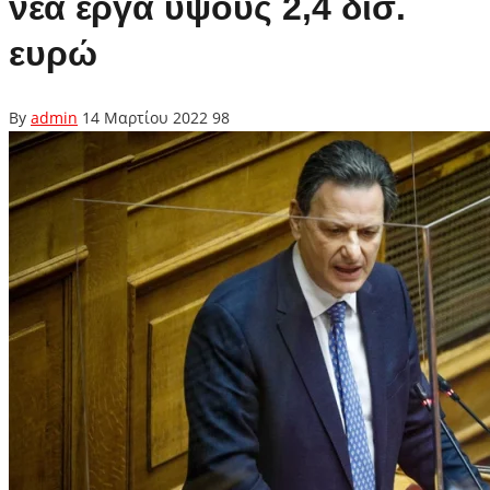
νέα έργα ύψους 2,4 δισ.
ευρώ
By
admin
14 Μαρτίου 2022
98