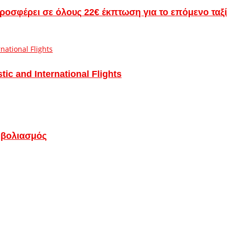
ροσφέρει σε όλους 22€ έκπτωση για το επόμενο ταξί
 and International Flights
εμβολιασμός