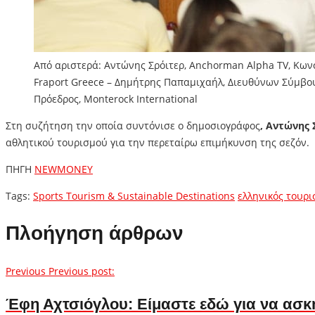
Από αριστερά: Αντώνης Σρόιτερ, Anchorman Alpha TV, Κων
Fraport Greece – Δημήτρης Παπαμιχαήλ, Διευθύνων Σύμβουλ
Πρόεδρος, Monterock International
Στη συζήτηση την οποία συντόνισε ο δημοσιογράφος
, Αντώνης 
αθλητικού τουρισμού για την περεταίρω επιμήκυνση της σεζόν.
ΠΗΓΗ
NEWMONEY
Tags:
Sports Tourism & Sustainable Destinations
ελληνικός τουρι
Πλοήγηση άρθρων
Previous
Previous post:
Έφη Αχτσιόγλου: Είμαστε εδώ για να ασκή