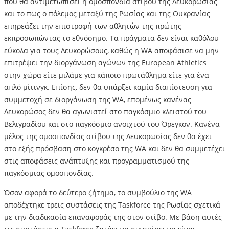
που θα αντιμετωπίσει η ομοσπονδία στίβου της Λευκορωσίας
και το πως ο πόλεμος μεταξύ της Ρωσίας και της Ουκρανίας
επηρεάζει την επιστροφή των αθλητών της πρώτης
εκπροσωπώντας το εθνόσημο. Τα πράγματα δεν είναι καθόλου
εύκολα για τους Λευκορώσους, καθώς η WA αποφάσισε να μην
επιτρέψει την διοργάνωση αγώνων της European Athletics
στην χώρα είτε μιλάμε για κάποιο πρωτάθλημα είτε για ένα
απλό μίτινγκ. Επίσης, δεν θα υπάρξει καμία διαπίστευση για
συμμετοχή σε διοργάνωση της WA, επομένως κανένας
Λευκορώσος δεν θα αγωνιστεί στο παγκόσμιο κλειστού του
Βελιγραδίου και στο παγκόσμιο ανοιχτού του Όρεγκον. Κανένα
μέλος της ομοσπονδίας στίβου της Λευκορωσίας δεν θα έχει
στο εξής πρόσβαση στο κογκρέσο της WA και δεν θα συμμετέχει
στις αποφάσεις ανάπτυξης και προγραμματισμού της
παγκόσμιας ομοσπονδίας.
Όσον αφορά το δεύτερο ζήτημα, το συμβούλιο της WA
αποδέχτηκε τρεις συστάσεις της Taskforce της Ρωσίας σχετικά
με την διαδικασία επαναφοράς της στον στίβο. Με βάση αυτές