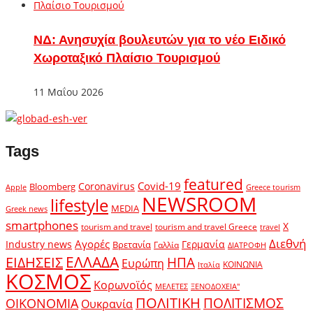
ΝΔ: Ανησυχία βουλευτών για το νέο Ειδικό
Χωροταξικό Πλαίσιο Τουρισμού
11 Μαΐου 2026
Tags
featured
Covid-19
Coronavirus
Bloomberg
Apple
Greece tourism
NEWSROOM
lifestyle
MEDIA
Greek news
smartphones
X
tourism and travel
tourism and travel Greece
travel
Διεθνή
Αγορές
Industry news
Γερμανία
Βρετανία
Γαλλία
ΔΙΑΤΡΟΦΗ
ΕΛΛΑΔΑ
ΕΙΔΗΣΕΙΣ
ΗΠΑ
Ευρώπη
ΚΟΙΝΩΝΙΑ
Ιταλία
ΚΟΣΜΟΣ
Κορωνοϊός
ΜΕΛΕΤΕΣ
ΞΕΝΟΔΟΧΕΙΑ"
ΠΟΛΙΤΙΚΗ
ΠΟΛΙΤΙΣΜΟΣ
ΟΙΚΟΝΟΜΙΑ
Ουκρανία