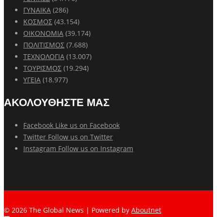
ΓΥΝΑΙΚΑ
(286)
ΚΟΣΜΟΣ
(43.154)
ΟΙΚΟΝΟΜΙΑ
(39.174)
ΠΟΛΙΤΙΣΜΟΣ
(7.688)
ΤΕΧΝΟΛΟΓΙΑ
(13.007)
ΤΟΥΡΙΣΜΟΣ
(19.294)
ΥΓΕΙΑ
(18.977)
ΑΚΟΛΟΥΘΗΣΤΕ ΜΑΣ
Facebook
Like us on Facebook
Twitter
Follow us on Twitter
Instagram
Follow us on Instagram
© 2026 The Global News | Powered by
Aboutnet