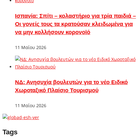
Ισπανία: Σπίτι – κολαστήριο για τρία παιδιά –
Οι γονείς τους τα κρατούσαν κλειδωμένα για
να μην κολλήσουν κορονοϊό
11 Μαΐου 2026
ΝΔ: Ανησυχία βουλευτών για το νέο Ειδικό
Χωροταξικό Πλαίσιο Τουρισμού
11 Μαΐου 2026
Tags