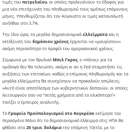
τιμές του
πετρελαίου
, οι οποίες προλειαίνουν το έδαφος για
μια νέα επιτάχυνση του πληθωρισμού τους αμέσως επόμενους
μήνες. Υπενθυμίζεται ότι τον Αύγουστο οι τιμές καταναλωτή
ανήλθαν στο 3,7%.
Την ίδια ώρα, τα μεγάλα δημοσιονομικά
ελλείμματα
και η
εκτόξευση του
δημόσιου χρέους
έρχονται να «μαυρίσουν»
ακόμη περισσότερο το προφίλ του αμερικανικού χρέους.
Σύμφωνα με τον θρυλικό
Μπιλ Γκρος
, ο «πόνος» για τα
ομόλογα δεν θα τελειώσει, ακόμη κι αν η Fed σταματήσει τις
αυξήσεις των επιτοκίων, καθώς ο επίμονος πληθωρισμός και τα
μεγάλα ελλείμματα θα συνεχίσουν να προκαλούν απώλειες.
«Αυτό είναι αποτέλεσμα των κυβερνητικών δαπανών, οι οποίες
λειτουργούν σαν να “πετάς χρήματα από το ελικόπτερο”»
τονίζει ο έμπειρος αναλυτής.
Το
Γραφείο Προϋπολογισμού στο Κογκρέσο
εκτίμησε τον
περασμένο Μάιο ότι το δημοσιονομικό έλλειμμα στις ΗΠΑ θα
φθάσει στα
20 τρισ. δολάρια
την επόμενη 10ετία, με το