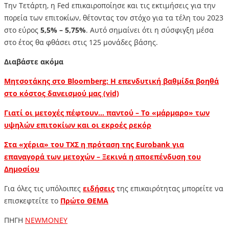
Την Τετάρτη, η Fed επικαιροποίησε και τις εκτιμήσεις για την
πορεία των επιτοκίων, θέτοντας τον στόχο για τα τέλη του 2023
στο εύρος
5,5% – 5,75%
. Αυτό σημαίνει ότι η σύσφιγξη μέσα
στο έτος θα φθάσει στις 125 μονάδες βάσης.
Διαβάστε ακόμα
Μητσοτάκης στο Bloomberg: Η επενδυτική βαθμίδα βοηθά
στο κόστος δανεισμού μας (vid)
Γιατί οι μετοχές πέφτουν… παντού – Το «μάρμαρο» των
υψηλών επιτοκίων και οι εκροές ρεκόρ
Στα «χέρια» του ΤΧΣ η πρόταση της Eurobank για
επαναγορά των μετοχών – Ξεκινά η αποεπένδυση του
Δημοσίου
Για όλες τις υπόλοιπες
ειδήσεις
της επικαιρότητας μπορείτε να
επισκεφτείτε το
Πρώτο ΘΕΜΑ
ΠΗΓΗ
NEWMONEY