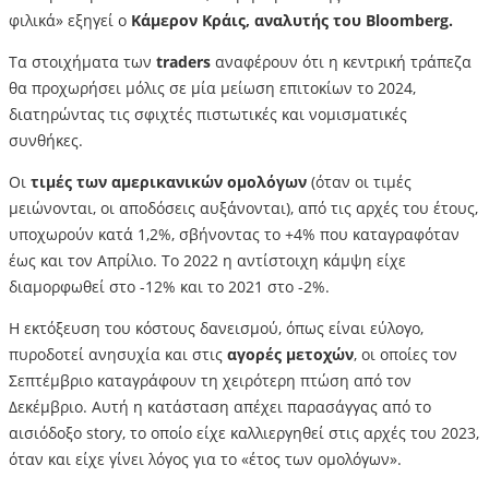
φιλικά» εξηγεί ο
Κάμερον Κράις, αναλυτής του Bloomberg.
Τα στοιχήματα των
traders
αναφέρουν ότι η κεντρική τράπεζα
θα προχωρήσει μόλις σε μία μείωση επιτοκίων το 2024,
διατηρώντας τις σφιχτές πιστωτικές και νομισματικές
συνθήκες.
Οι
τιμές των αμερικανικών ομολόγων
(όταν οι τιμές
μειώνονται, οι αποδόσεις αυξάνονται), από τις αρχές του έτους,
υποχωρούν κατά 1,2%, σβήνοντας το +4% που καταγραφόταν
έως και τον Απρίλιο. Το 2022 η αντίστοιχη κάμψη είχε
διαμορφωθεί στο -12% και το 2021 στο -2%.
Η εκτόξευση του κόστους δανεισμού, όπως είναι εύλογο,
πυροδοτεί ανησυχία και στις
αγορές
μετοχών
, οι οποίες τον
Σεπτέμβριο καταγράφουν τη χειρότερη πτώση από τον
Δεκέμβριο. Αυτή η κατάσταση απέχει παρασάγγας από το
αισιόδοξο story, το οποίο είχε καλλιεργηθεί στις αρχές του 2023,
όταν και είχε γίνει λόγος για το «έτος των ομολόγων».