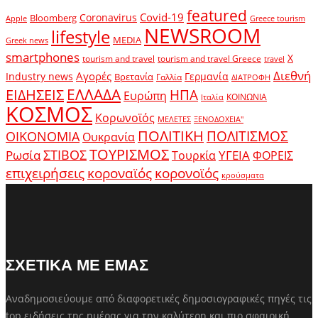
featured
Covid-19
Coronavirus
Bloomberg
Apple
Greece tourism
NEWSROOM
lifestyle
MEDIA
Greek news
smartphones
X
tourism and travel
tourism and travel Greece
travel
Διεθνή
Αγορές
Industry news
Γερμανία
Βρετανία
Γαλλία
ΔΙΑΤΡΟΦΗ
ΕΛΛΑΔΑ
ΕΙΔΗΣΕΙΣ
ΗΠΑ
Ευρώπη
ΚΟΙΝΩΝΙΑ
Ιταλία
ΚΟΣΜΟΣ
Κορωνοϊός
ΜΕΛΕΤΕΣ
ΞΕΝΟΔΟΧΕΙΑ"
ΠΟΛΙΤΙΚΗ
ΠΟΛΙΤΙΣΜΟΣ
ΟΙΚΟΝΟΜΙΑ
Ουκρανία
ΤΟΥΡΙΣΜΟΣ
Ρωσία
ΣΤΙΒΟΣ
ΥΓΕΙΑ
Τουρκία
ΦΟΡΕΙΣ
κοροναϊός
επιχειρήσεις
κορονοϊός
κρούσματα
ΣΧΕΤΙΚΑ ΜΕ ΕΜΑΣ
Αναδημοσιεύουμε από διαφορετικές δημοσιογραφικές πηγές τις
top ειδήσεις της ημέρας για την καλύτερη και πιο σφαιρική