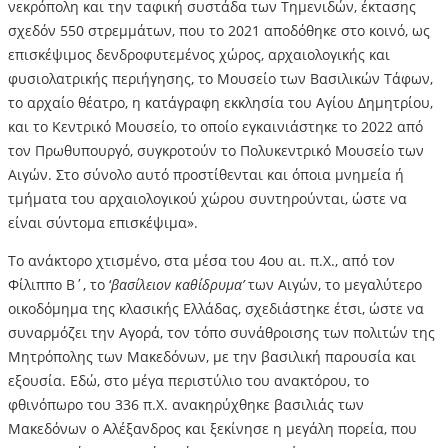
νεκρόπολη και την ταφική συστάδα των Τημενιδών, έκτασης
σχεδόν 550 στρεμμάτων, που το 2021 αποδόθηκε στο κοινό, ως
επισκέψιμος δενδροφυτεμένος χώρος, αρχαιολογικής και
φυσιολατρικής περιήγησης, το Μουσείο των Βασιλικών Τάφων,
το αρχαίο θέατρο, η κατάγραφη εκκλησία του Αγίου Δημητρίου,
και το Κεντρικό Μουσείο, το οποίο εγκαινιάστηκε το 2022 από
τον Πρωθυπουργό, συγκροτούν το Πολυκεντρικό Μουσείο των
Αιγών. Στο σύνολο αυτό προστίθενται και όποια μνημεία ή
τμήματα του αρχαιολογικού χώρου συντηρούνται, ώστε να
είναι σύντομα επισκέψιμα».
Το ανάκτορο χτισμένο, στα μέσα του 4ου αι. π.Χ., από τον
Φίλιππο Β΄, το ‘
βασίλειον καθίδρυμα’
των Αιγών, το μεγαλύτερο
οικοδόμημα της κλασικής Ελλάδας, σχεδιάστηκε έτσι, ώστε να
συναρμόζει την Αγορά, τον τόπο συνάθροισης των πολιτών της
Μητρόπολης των Μακεδόνων, με την βασιλική παρουσία και
εξουσία. Εδώ, στο μέγα περιστύλιο του ανακτόρου, το
φθινόπωρο του 336 π.Χ. ανακηρύχθηκε βασιλιάς των
Μακεδόνων ο Αλέξανδρος και ξεκίνησε η μεγάλη πορεία, που