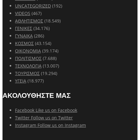
UNCATEGORIZED
(192)
VIDEOS
(467)
ΑΘΛΗΤΙΣΜΟΣ
(18.549)
ΓΕΝΙΚΕΣ
(34.176)
ΓΥΝΑΙΚΑ
(286)
ΚΟΣΜΟΣ
(43.154)
ΟΙΚΟΝΟΜΙΑ
(39.174)
ΠΟΛΙΤΙΣΜΟΣ
(7.688)
ΤΕΧΝΟΛΟΓΙΑ
(13.007)
ΤΟΥΡΙΣΜΟΣ
(19.294)
ΥΓΕΙΑ
(18.977)
ΑΚΟΛΟΥΘΗΣΤΕ ΜΑΣ
Facebook
Like us on Facebook
Twitter
Follow us on Twitter
Instagram
Follow us on Instagram