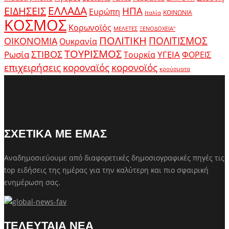
ΕΛΛΑΔΑ
ΕΙΔΗΣΕΙΣ
ΗΠΑ
Ευρώπη
ΚΟΙΝΩΝΙΑ
Ιταλία
ΚΟΣΜΟΣ
Κορωνοϊός
ΜΕΛΕΤΕΣ
ΞΕΝΟΔΟΧΕΙΑ"
ΠΟΛΙΤΙΚΗ
ΠΟΛΙΤΙΣΜΟΣ
ΟΙΚΟΝΟΜΙΑ
Ουκρανία
ΤΟΥΡΙΣΜΟΣ
Ρωσία
ΣΤΙΒΟΣ
ΥΓΕΙΑ
Τουρκία
ΦΟΡΕΙΣ
κοροναϊός
επιχειρήσεις
κορονοϊός
κρούσματα
ΣΧΕΤΙΚΑ ΜΕ ΕΜΑΣ
Αναδημοσιεύουμε από διαφορετικές δημοσιογραφικές πηγές τις
top ειδήσεις της ημέρας για την καλύτερη και πιο σφαιρική
ενημέρωση σας.
ΤΕΛΕΥΤΑΙΑ ΝΕΑ