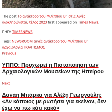
The post
Το ανάκτορο του Φιλίππου Β΄ στις Αιγές
ολοκληρώνεται, τέλος 2023
first appeared on
Times News
.
ΠΗΓΗ
TIMESNEWS
Tags:
NEWSROOM
αιγές
ανάκτορο του Φιλίππου Β΄
αρχαιολογία
ΠΟΛΙΤΙΣΜΟΣ
Πλοήγηση
Previous
Previous
post:
άρθρων
ΥΠΠΟ: Προχωρεί η Πιστοποίηση των
Αρχαιολογικών Μουσείων της Ηπείρου
Next
Next
post:
Δανάη Μπάρκα για Αλέξη Γεωργούλη:
«Αν κάποιος με ρωτήσει για εκείνον, δεν
έχω να πω κάτι κακό»