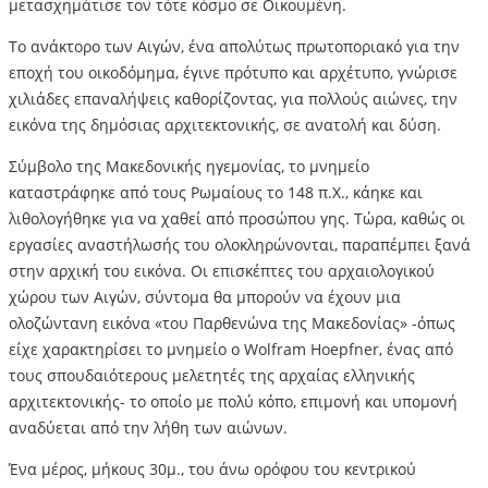
μετασχημάτισε τον τότε κόσμο σε Οικουμένη.
Το ανάκτορο των Αιγών, ένα απολύτως πρωτοποριακό για την
εποχή του οικοδόμημα, έγινε πρότυπο και αρχέτυπο, γνώρισε
χιλιάδες επαναλήψεις καθορίζοντας, για πολλούς αιώνες, την
εικόνα της δημόσιας αρχιτεκτονικής, σε ανατολή και δύση.
Σύμβολο της Μακεδονικής ηγεμονίας, το μνημείο
καταστράφηκε από τους Ρωμαίους το 148 π.Χ., κάηκε και
λιθολογήθηκε για να χαθεί από προσώπου γης. Τώρα, καθώς οι
εργασίες αναστήλωσής του ολοκληρώνονται, παραπέμπει ξανά
στην αρχική του εικόνα. Οι επισκέπτες του αρχαιολογικού
χώρου των Αιγών, σύντομα θα μπορούν να έχουν μια
ολοζώντανη εικόνα «του Παρθενώνα της Μακεδονίας» -όπως
είχε χαρακτηρίσει το μνημείο ο Wolfram Hoepfner, ένας από
τους σπουδαιότερους μελετητές της αρχαίας ελληνικής
αρχιτεκτονικής- το οποίο με πολύ κόπο, επιμονή και υπομονή
αναδύεται από την λήθη των αιώνων.
Ένα μέρος, μήκους 30μ., του άνω ορόφου του κεντρικού