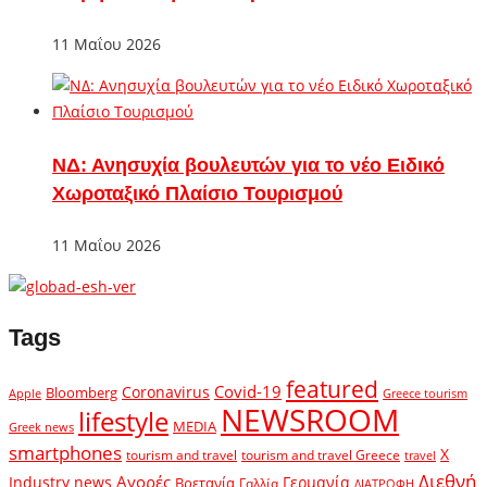
11 Μαΐου 2026
ΝΔ: Ανησυχία βουλευτών για το νέο Ειδικό
Χωροταξικό Πλαίσιο Τουρισμού
11 Μαΐου 2026
Tags
featured
Covid-19
Coronavirus
Bloomberg
Apple
Greece tourism
NEWSROOM
lifestyle
MEDIA
Greek news
smartphones
X
tourism and travel
tourism and travel Greece
travel
Διεθνή
Αγορές
Industry news
Γερμανία
Βρετανία
Γαλλία
ΔΙΑΤΡΟΦΗ