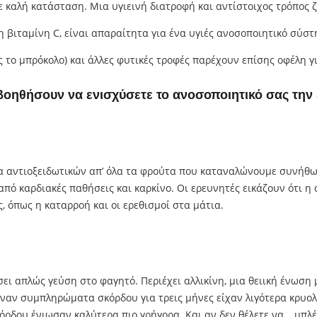
ε καλή κατάσταση. Μια υγιεινή διατροφή και αντίστοιχος τρόπος
η βιταμίνη C, είναι απαραίτητα για ένα υγιές ανοσοποιητικό σύστ
 το μπρόκολο) και άλλες φυτικές τροφές παρέχουν επίσης οφέλη γ
βοηθήσουν να ενισχύσετε το ανοσοποιητικό σας την 
α αντιοξειδωτικών απ’ όλα τα φρούτα που καταναλώνουμε συνήθως
από καρδιακές παθήσεις και καρκίνο. Οι ερευνητές εικάζουν ότι η
 όπως η καταρροή και οι ερεθισμοί στα μάτια.
ει απλώς γεύση στο φαγητό. Περιέχει αλλικίνη, μια θειική ένωση
ιρναν συμπληρώματα σκόρδου για τρεις μήνες είχαν λιγότερα κρυο
ρδου ένιωσαν καλύτερα πιο γρήγορα. Και αν δεν θέλετε να… μπλέ