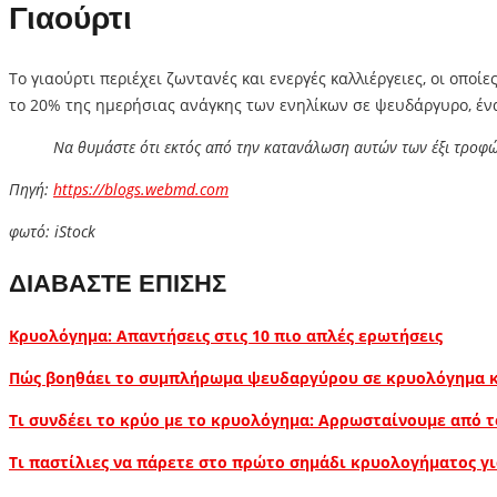
Γιαούρτι
Το γιαούρτι περιέχει ζωντανές και ενεργές καλλιέργειες, οι οπ
το 20% της ημερήσιας ανάγκης των ενηλίκων σε ψευδάργυρο, ένα
Να θυμάστε ότι εκτός από την κατανάλωση αυτών των έξι τροφών
Πηγή:
https://blogs.webmd.com
φωτό: iStock
ΔΙΑΒΑΣΤΕ ΕΠΙΣΗΣ
Κρυολόγημα: Απαντήσεις στις 10 πιο απλές ερωτήσεις
Πώς βοηθάει το συμπλήρωμα ψευδαργύρου σε κρυολόγημα κ
Τι συνδέει το κρύο με το κρυολόγημα: Αρρωσταίνουμε από το
Τι παστίλιες να πάρετε στο πρώτο σημάδι κρυολογήματος 