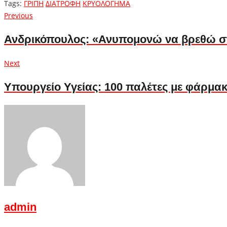
Tags:
ΓΡΙΠΗ
ΔΙΑΤΡΟΦΗ
ΚΡΥΟΛΟΓΗΜΑ
Πλοήγηση
Previous
Previous
post:
άρθρων
Ανδρικόπουλος: «Ανυπομονώ να βρεθώ στ
Next
Next
post:
Υπουργείο Υγείας: 100 παλέτες με φάρμακα
admin