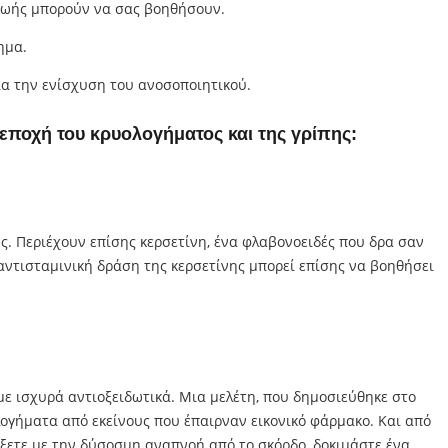
 ζωής μπορούν να σας βοηθήσουν.
ημα.
ια την ενίσχυση του ανοσοποιητικού.
εποχή του κρυολογήματος και της γρίπης:
. Περιέχουν επίσης κερσετίνη, ένα φλαβονοειδές που δρα σαν
 αντισταμινική δράση της κερσετίνης μπορεί επίσης να βοηθήσει
 με ισχυρά αντιοξειδωτικά. Μια μελέτη, που δημοσιεύθηκε στο
λογήματα από εκείνους που έπαιρναν εικονικό φάρμακο. Και από
ξετε με την δύσοσμη αναπνοή από το σκόρδο, δοκιμάστε ένα