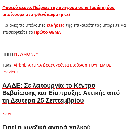
Φυσικό αέριο: Παίρνει την ανηφόρα στην Ευρώπη όσο
μπαίνουμε στο φθινόπωρο (pics)
Για όλες τις υπόλοιπες
ειδήσεις
της επικαιρότητας μπορείτε να
επισκεφτείτε το
Πρώτο ΘΕΜΑ
ΠΗΓΗ
NEWMONEY
Tags:
Airbnb
AirDNA
βραχυχρόνια μίσθωση
ΤΟΥΡΙΣΜΟΣ
Πλοήγηση
Previous
Previous
post:
άρθρων
ΑΑΔΕ: Σε λειτουργία το Κέντρο
Βεβαίωσης και Είσπραξης Αττικής από
τη Δευτέρα 25 Σεπτεμβρίου
Next
Next
post:
Γιατί η κινεζική αγορά χαλκού