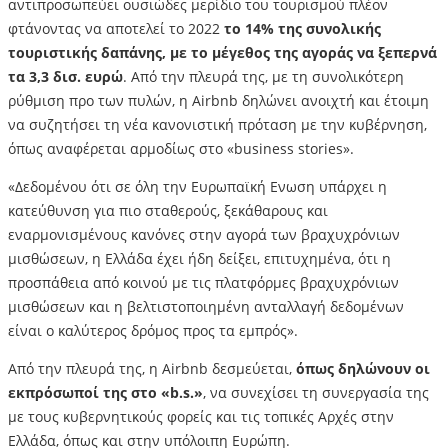
αντιπροσωπεύει ουσιώδες μερίδιο του τουρισμού πλέον
φτάνοντας να αποτελεί το 2022
το 14% της συνολικής
τουριστικής δαπάνης, με το μέγεθος της αγοράς να ξεπερνά
τα 3,3 δισ. ευρώ
. Από την πλευρά της, με τη συνολικότερη
ρύθμιση προ των πυλών, η Airbnb δηλώνει ανοιχτή και έτοιμη
να συζητήσει τη νέα κανονιστική πρόταση με την κυβέρνηση,
όπως αναφέρεται αρμοδίως στο «business stories».
«Δεδομένου ότι σε όλη την Ευρωπαϊκή Ενωση υπάρχει η
κατεύθυνση για πιο σταθερούς, ξεκάθαρους και
εναρμονισμένους κανόνες στην αγορά των βραχυχρόνιων
μισθώσεων, η Ελλάδα έχει ήδη δείξει, επιτυχημένα, ότι η
προσπάθεια από κοινού με τις πλατφόρμες βραχυχρόνιων
μισθώσεων και η βελτιστοποιημένη ανταλλαγή δεδομένων
είναι ο καλύτερος δρόμος προς τα εμπρός».
Από την πλευρά της, η Airbnb δεσμεύεται,
όπως δηλώνουν οι
εκπρόσωποί της στο «b.s.»
, να συνεχίσει τη συνεργασία της
με τους κυβερνητικούς φορείς και τις τοπικές Αρχές στην
Ελλάδα, όπως και στην υπόλοιπη Ευρώπη.