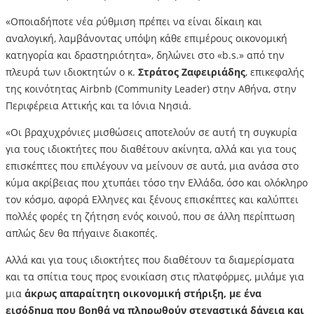
«Οποιαδήποτε νέα ρύθμιση πρέπει να είναι δίκαιη και
αναλογική, λαμβάνοντας υπόψη κάθε επιμέρους οικονομική
κατηγορία και δραστηριότητα», δηλώνει στο «b.s.» από την
πλευρά των ιδιοκτητών ο κ.
Στράτος Ζαφειριάδης
, επικεφαλής
της κοινότητας Airbnb (Community Leader) στην Αθήνα, στην
Περιφέρεια Αττικής και τα Ιόνια Νησιά.
«Οι βραχυχρόνιες μισθώσεις αποτελούν σε αυτή τη συγκυρία
για τους ιδιοκτήτες που διαθέτουν ακίνητα, αλλά και για τους
επισκέπτες που επιλέγουν να μείνουν σε αυτά, μια ανάσα στο
κύμα ακρίβειας που χτυπάει τόσο την Ελλάδα, όσο και ολόκληρο
τον κόσμο, αφορά Ελληνες και ξένους επισκέπτες και καλύπτει
πολλές φορές τη ζήτηση ενός κοινού, που σε άλλη περίπτωση
απλώς δεν θα πήγαινε διακοπές.
Αλλά και για τους ιδιοκτήτες που διαθέτουν τα διαμερίσματα
και τα σπίτια τους προς ενοικίαση στις πλατφόρμες, μιλάμε για
μια
άκρως απαραίτητη οικονομική στήριξη, με ένα
εισόδημα που βοηθά να πληρωθούν στεγαστικά δάνεια και