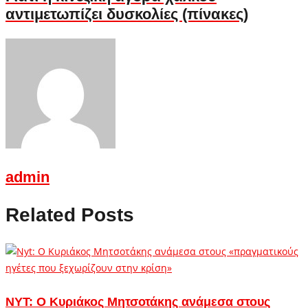
αντιμετωπίζει δυσκολίες (πίνακες)
admin
Related Posts
NYT: Ο Κυριάκος Μητσοτάκης ανάμεσα στους