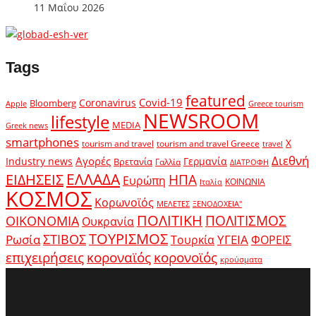
11 Μαΐου 2026
Tags
featured
Covid-19
Coronavirus
Bloomberg
Apple
Greece tourism
NEWSROOM
lifestyle
MEDIA
Greek news
smartphones
X
tourism and travel
tourism and travel Greece
travel
Διεθνή
Αγορές
Industry news
Γερμανία
Βρετανία
Γαλλία
ΔΙΑΤΡΟΦΗ
ΕΛΛΑΔΑ
ΕΙΔΗΣΕΙΣ
ΗΠΑ
Ευρώπη
ΚΟΙΝΩΝΙΑ
Ιταλία
ΚΟΣΜΟΣ
Κορωνοϊός
ΜΕΛΕΤΕΣ
ΞΕΝΟΔΟΧΕΙΑ"
ΠΟΛΙΤΙΚΗ
ΠΟΛΙΤΙΣΜΟΣ
ΟΙΚΟΝΟΜΙΑ
Ουκρανία
ΤΟΥΡΙΣΜΟΣ
Ρωσία
ΣΤΙΒΟΣ
ΥΓΕΙΑ
Τουρκία
ΦΟΡΕΙΣ
κοροναϊός
επιχειρήσεις
κορονοϊός
κρούσματα