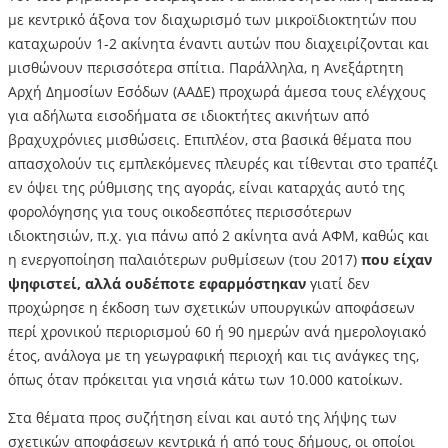
με κεντρικό άξονα τον διαχωρισμό των μικροϊδιοκτητών που
καταχωρούν 1-2 ακίνητα έναντι αυτών που διαχειρίζονται και
μισθώνουν περισσότερα σπίτια. Παράλληλα, η Ανεξάρτητη
Αρχή Δημοσίων Εσόδων (ΑΑΔΕ) προχωρά άμεσα τους ελέγχους
για αδήλωτα εισοδήματα σε ιδιοκτήτες ακινήτων από
βραχυχρόνιες μισθώσεις. Επιπλέον, στα βασικά θέματα που
απασχολούν τις εμπλεκόμενες πλευρές και τίθενται στο τραπέζι
εν όψει της ρύθμισης της αγοράς, είναι καταρχάς αυτό της
φορολόγησης για τους οικοδεσπότες περισσότερων
ιδιοκτησιών, π.χ. για πάνω από 2 ακίνητα ανά ΑΦΜ, καθώς και
η ενεργοποίηση παλαιότερων ρυθμίσεων (του 2017)
που είχαν
ψηφιστεί, αλλά ουδέποτε εφαρμόστηκαν
γιατί δεν
προχώρησε η έκδοση των σχετικών υπουργικών αποφάσεων
περί χρονικού περιορισμού 60 ή 90 ημερών ανά ημερολογιακό
έτος, ανάλογα με τη γεωγραφική περιοχή και τις ανάγκες της,
όπως όταν πρόκειται για νησιά κάτω των 10.000 κατοίκων.
Στα θέματα προς συζήτηση είναι και αυτό της λήψης των
σχετικών αποφάσεων κεντρικά ή από τους δήμους, οι οποίοι