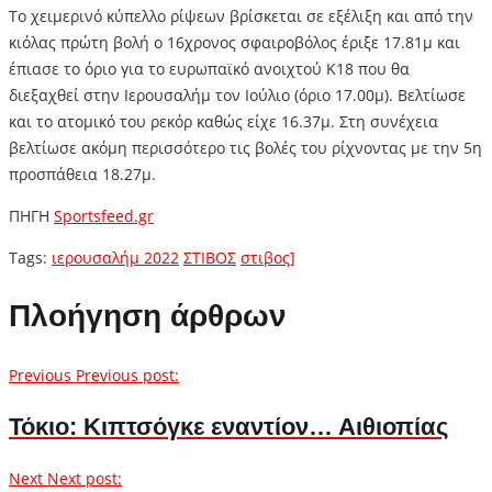
Το χειμερινό κύπελλο ρίψεων βρίσκεται σε εξέλιξη και από την
κιόλας πρώτη βολή ο 16χρονος σφαιροβόλος έριξε 17.81μ και
έπιασε το όριο για το ευρωπαϊκό ανοιχτού Κ18 που θα
διεξαχθεί στην Ιερουσαλήμ τον Ιούλιο (όριο 17.00μ). Βελτίωσε
και το ατομικό του ρεκόρ καθώς είχε 16.37μ. Στη συνέχεια
βελτίωσε ακόμη περισσότερο τις βολές του ρίχνοντας με την 5η
προσπάθεια 18.27μ.
ΠΗΓΗ
Sportsfeed.gr
Tags:
ιερουσαλήμ 2022
ΣΤΙΒΟΣ
στιβος]
Πλοήγηση άρθρων
Previous
Previous post:
Τόκιο: Κιπτσόγκε εναντίον… Αιθιοπίας
Next
Next post: