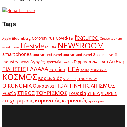
Tags
featured
Covid-19
Coronavirus
Bloomberg
Apple
Greece tourism
NEWSROOM
lifestyle
MEDIA
Greek news
smartphones
X
tourism and travel
tourism and travel Greece
travel
Διεθνή
Αγορές
Industry news
Γερμανία
Βρετανία
Γαλλία
ΔΙΑΤΡΟΦΗ
ΕΛΛΑΔΑ
ΕΙΔΗΣΕΙΣ
ΗΠΑ
Ευρώπη
ΚΟΙΝΩΝΙΑ
Ιταλία
ΚΟΣΜΟΣ
Κορωνοϊός
ΜΕΛΕΤΕΣ
ΞΕΝΟΔΟΧΕΙΑ"
ΠΟΛΙΤΙΚΗ
ΠΟΛΙΤΙΣΜΟΣ
ΟΙΚΟΝΟΜΙΑ
Ουκρανία
ΤΟΥΡΙΣΜΟΣ
Ρωσία
ΣΤΙΒΟΣ
ΥΓΕΙΑ
Τουρκία
ΦΟΡΕΙΣ
κοροναϊός
επιχειρήσεις
κορονοϊός
κρούσματα