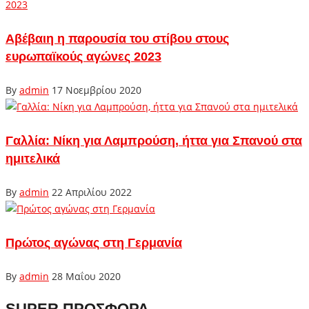
Αβέβαιη η παρουσία του στίβου στους
ευρωπαϊκούς αγώνες 2023
By
admin
17 Νοεμβρίου 2020
Γαλλία: Νίκη για Λαμπρούση, ήττα για Σπανού στα
ημιτελικά
By
admin
22 Απριλίου 2022
Πρώτος αγώνας στη Γερμανία
By
admin
28 Μαΐου 2020
SUPER ΠΡΟΣΦΟΡΑ