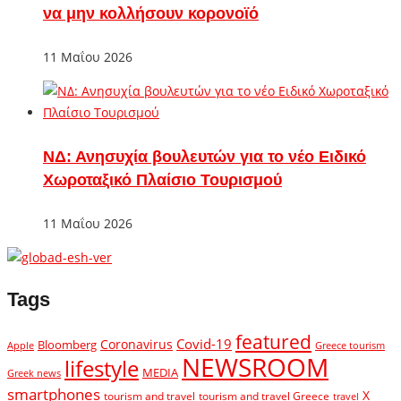
να μην κολλήσουν κορονοϊό
11 Μαΐου 2026
ΝΔ: Ανησυχία βουλευτών για το νέο Ειδικό
Χωροταξικό Πλαίσιο Τουρισμού
11 Μαΐου 2026
Tags
featured
Covid-19
Coronavirus
Bloomberg
Apple
Greece tourism
NEWSROOM
lifestyle
MEDIA
Greek news
smartphones
X
tourism and travel
tourism and travel Greece
travel