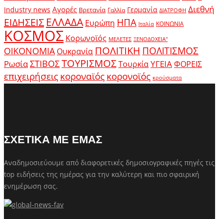
Διεθνή
Αγορές
Industry news
Γερμανία
Βρετανία
Γαλλία
ΔΙΑΤΡΟΦΗ
ΕΛΛΑΔΑ
ΕΙΔΗΣΕΙΣ
ΗΠΑ
Ευρώπη
ΚΟΙΝΩΝΙΑ
Ιταλία
ΚΟΣΜΟΣ
Κορωνοϊός
ΜΕΛΕΤΕΣ
ΞΕΝΟΔΟΧΕΙΑ"
ΠΟΛΙΤΙΚΗ
ΠΟΛΙΤΙΣΜΟΣ
ΟΙΚΟΝΟΜΙΑ
Ουκρανία
ΤΟΥΡΙΣΜΟΣ
Ρωσία
ΣΤΙΒΟΣ
ΥΓΕΙΑ
Τουρκία
ΦΟΡΕΙΣ
κοροναϊός
επιχειρήσεις
κορονοϊός
κρούσματα
ΣΧΕΤΙΚΑ ΜΕ ΕΜΑΣ
Αναδημοσιεύουμε από διαφορετικές δημοσιογραφικές πηγές τις
top ειδήσεις της ημέρας για την καλύτερη και πιο σφαιρική
ενημέρωση σας.