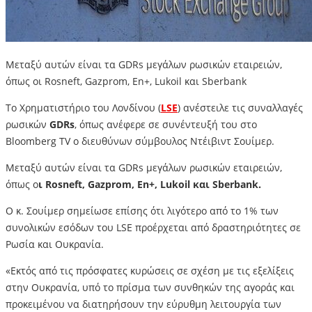
Μεταξύ αυτών είναι τα GDRs μεγάλων ρωσικών εταιρειών,
όπως οι Rosneft, Gazprom, Εn+, Lukoil και Sberbank
Το Xρηματιστήριο του Λονδίνου (
LSE
) ανέστειλε τις συναλλαγές
ρωσικών
GDRs
, όπως ανέφερε σε συνέντευξή του στο
Bloomberg TV ο διευθύνων σύμβουλος Ντέιβιντ Σουίμερ.
Μεταξύ αυτών είναι τα GDRs μεγάλων ρωσικών εταιρειών,
όπως ο
ι Rosneft, Gazprom, Εn+, Lukoil και Sberbank.
Ο κ. Σουίμερ σημείωσε επίσης ότι λιγότερο από το 1% των
συνολικών εσόδων του LSE προέρχεται από δραστηριότητες σε
Ρωσία και Ουκρανία.
«Εκτός από τις πρόσφατες κυρώσεις σε σχέση με τις εξελίξεις
στην Ουκρανία, υπό το πρίσμα των συνθηκών της αγοράς και
προκειμένου να διατηρήσουν την εύρυθμη λειτουργία των