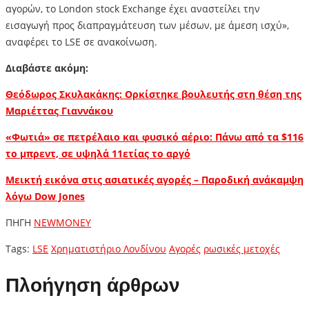
αγορών, το London stock Exchange έχει αναστείλει την
εισαγωγή προς διαπραγμάτευση των μέσων, με άμεση ισχύ»,
αναφέρει το LSE σε ανακοίνωση.
Διαβάστε ακόμη:
Θεόδωρος Σκυλακάκης: Ορκίστηκε βουλευτής στη θέση της
Μαριέττας Γιαννάκου
«Φωτιά» σε πετρέλαιο και φυσικό αέριο: Πάνω από τα $116
το μπρεντ, σε υψηλά 11ετίας το αργό
Μεικτή εικόνα στις ασιατικές αγορές – Παροδική ανάκαμψη
λόγω Dow Jones
ΠΗΓΗ
NEWMONEY
Tags:
LSE
Xρηματιστήριο Λονδίνου
Αγορές
ρωσικές μετοχές
Πλοήγηση άρθρων