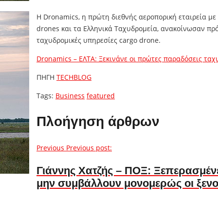
Η Dronamics, η πρώτη διεθνής αεροπορική εταιρεία με
drones και τα Ελληνικά Ταχυδρομεία, ανακοίνωσαν πρ
ταχυδρομικές υπηρεσίες cargo drone.
Dronamics – ΕΛΤΑ: Ξεκινάνε οι πρώτες παραδόσεις ταχ
ΠΗΓΗ
TECHBLOG
Tags:
Business
featured
Πλοήγηση άρθρων
Previous
Previous post:
Γιάννης Χατζής – ΠΟΞ: Ξεπερασμένε
μην συμβάλλουν μονομερώς οι ξενοδ