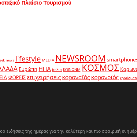
ροταξικό Πλαίσιο Τουρισμού
NEWSROOM
lifestyle
smartphone
MEDIA
eek news
ΚΟΣΜΟΣ
ΛΛΑΔΑ
ΗΠΑ
Ευρώπη
Κορων
ΚΟΙΝΩΝΙΑ
Ιταλία
κοροναϊός
επιχειρήσεις
κορονοϊός
ΕΙΑ
ΦΟΡΕΙΣ
κρούσματ
op ειδήσεις της ημέρας για την καλύτερη και πιο σφαιρική ενημέ