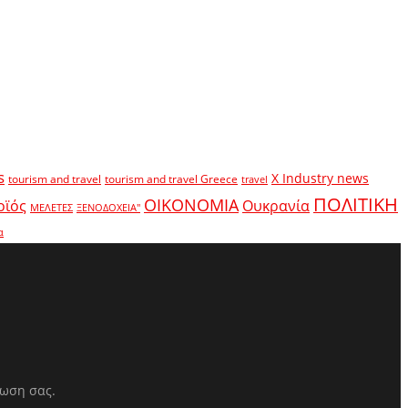
s
X Industry news
tourism and travel
tourism and travel Greece
travel
ΠΟΛΙΤΙΚΗ
ΟΙΚΟΝΟΜΙΑ
οϊός
Ουκρανία
ΜΕΛΕΤΕΣ
ΞΕΝΟΔΟΧΕΙΑ"
α
ρωση σας.