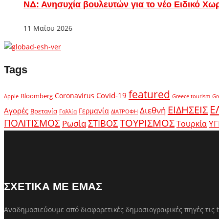
ΝΔ: Ανησυχία βουλευτών για το νέο Ειδικό Χω
11 Μαΐου 2026
Tags
featured
Covid-19
Coronavirus
Bloomberg
Apple
Greece tourism
Gr
Ε
ΕΙΔΗΣΕΙΣ
Διεθνή
Αγορές
Γερμανία
Βρετανία
Γαλλία
ΔΙΑΤΡΟΦΗ
ΤΟΥΡΙΣΜΟΣ
ΠΟΛΙΤΙΣΜΟΣ
Ρωσία
ΣΤΙΒΟΣ
ΥΓ
Τουρκία
ΣΧΕΤΙΚΑ ΜΕ ΕΜΑΣ
Αναδημοσιεύουμε από διαφορετικές δημοσιογραφικές πηγές τις t