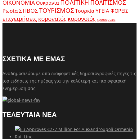
ΠΟΛΙΤΙΚΗ
ΠΟΛΙΤΙΣΜΟΣ
ΟΙΚΟΝΟΜΙΑ
Ουκρανία
ΤΟΥΡΙΣΜΟΣ
Ρωσία
ΣΤΙΒΟΣ
ΥΓΕΙΑ
Τουρκία
ΦΟΡΕΙΣ
κοροναϊός
επιχειρήσεις
κορονοϊός
κρούσματα
ΣΧΕΤΙΚΑ ΜΕ ΕΜΑΣ
Αναδημοσιεύουμε από διαφορετικές δημοσιογραφικές πηγές τις
top ειδήσεις της ημέρας για την καλύτερη και πιο σφαιρική
ενημέρωση σας.
ΤΕΛΕΥΤΑΙΑ ΝΕΑ