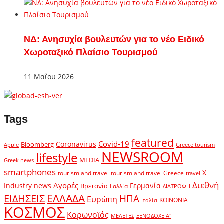
ΝΔ: Ανησυχία βουλευτών για το νέο Ειδικό
Χωροταξικό Πλαίσιο Τουρισμού
11 Μαΐου 2026
Tags
featured
Covid-19
Coronavirus
Bloomberg
Apple
Greece tourism
NEWSROOM
lifestyle
MEDIA
Greek news
smartphones
X
tourism and travel
tourism and travel Greece
travel
Διεθνή
Αγορές
Industry news
Γερμανία
Βρετανία
Γαλλία
ΔΙΑΤΡΟΦΗ
ΕΛΛΑΔΑ
ΕΙΔΗΣΕΙΣ
ΗΠΑ
Ευρώπη
ΚΟΙΝΩΝΙΑ
Ιταλία
ΚΟΣΜΟΣ
Κορωνοϊός
ΜΕΛΕΤΕΣ
ΞΕΝΟΔΟΧΕΙΑ"