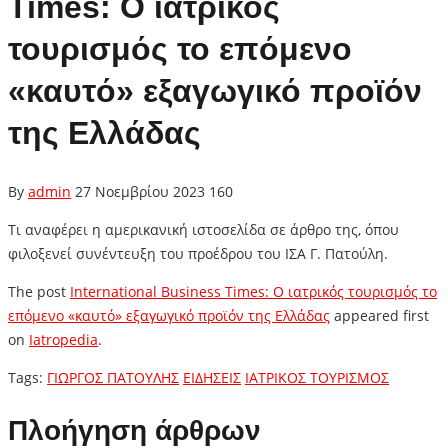
Times: Ο ιατρικός
τουρισμός το επόμενο
«καυτό» εξαγωγικό προϊόν
της Ελλάδας
By
admin
27 Νοεμβρίου 2023
160
Τι αναφέρει η αμερικανική ιστοσελίδα σε άρθρο της, όπου
φιλοξενεί συνέντευξη του προέδρου του ΙΣΑ Γ. Πατούλη.
The post
International Business Times: Ο ιατρικός τουρισμός το
επόμενο «καυτό» εξαγωγικό προϊόν της Ελλάδας
appeared first
on
Iatropedia
.
Tags:
ΓΙΩΡΓΟΣ ΠΑΤΟΥΛΗΣ
ΕΙΔΗΣΕΙΣ
ΙΑΤΡΙΚΟΣ ΤΟΥΡΙΣΜΟΣ
Πλοήγηση άρθρων