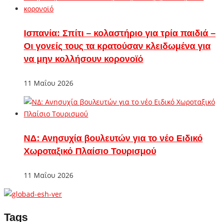
Ισπανία: Σπίτι – κολαστήριο για τρία παιδιά –
Οι γονείς τους τα κρατούσαν κλειδωμένα για
να μην κολλήσουν κορονοϊό
11 Μαΐου 2026
ΝΔ: Ανησυχία βουλευτών για το νέο Ειδικό
Χωροταξικό Πλαίσιο Τουρισμού
11 Μαΐου 2026
Tags