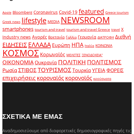
featured
Covid-19
Coronavirus
Bloomberg
Apple
Greece tourism
NEWSROOM
lifestyle
MEDIA
Greek news
smartphones
X
tourism and travel
tourism and travel Greece
travel
Διεθνή
Αγορές
Industry news
Γερμανία
Βρετανία
Γαλλία
ΔΙΑΤΡΟΦΗ
ΕΛΛΑΔΑ
ΕΙΔΗΣΕΙΣ
ΗΠΑ
Ευρώπη
ΚΟΙΝΩΝΙΑ
Ιταλία
ΚΟΣΜΟΣ
Κορωνοϊός
ΜΕΛΕΤΕΣ
ΞΕΝΟΔΟΧΕΙΑ"
ΠΟΛΙΤΙΚΗ
ΠΟΛΙΤΙΣΜΟΣ
ΟΙΚΟΝΟΜΙΑ
Ουκρανία
ΤΟΥΡΙΣΜΟΣ
Ρωσία
ΣΤΙΒΟΣ
ΥΓΕΙΑ
Τουρκία
ΦΟΡΕΙΣ
κοροναϊός
επιχειρήσεις
κορονοϊός
κρούσματα
ΣΧΕΤΙΚΑ ΜΕ ΕΜΑΣ
Αναδημοσιεύουμε από διαφορετικές δημοσιογραφικές πηγές τις