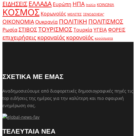
ΕΛΛΑΔΑ
ΕΙΔΗΣΕΙΣ
ΗΠΑ
Ευρώπη
ΚΟΙΝΩΝΙΑ
Ιταλία
ΚΟΣΜΟΣ
Κορωνοϊός
ΜΕΛΕΤΕΣ
ΞΕΝΟΔΟΧΕΙΑ"
ΠΟΛΙΤΙΚΗ
ΠΟΛΙΤΙΣΜΟΣ
ΟΙΚΟΝΟΜΙΑ
Ουκρανία
ΤΟΥΡΙΣΜΟΣ
Ρωσία
ΣΤΙΒΟΣ
ΥΓΕΙΑ
Τουρκία
ΦΟΡΕΙΣ
κοροναϊός
επιχειρήσεις
κορονοϊός
κρούσματα
ΣΧΕΤΙΚΑ ΜΕ ΕΜΑΣ
Αναδημοσιεύουμε από διαφορετικές δημοσιογραφικές πηγές τις
top ειδήσεις της ημέρας για την καλύτερη και πιο σφαιρική
ενημέρωση σας.
ΤΕΛΕΥΤΑΙΑ ΝΕΑ