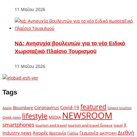
11 Μαΐου 2026
ΝΔ: Ανησυχία βουλευτών για το νέο Ειδικό
Χωροταξικό Πλαίσιο Τουρισμού
11 Μαΐου 2026
Tags
featured
Covid-19
Coronavirus
Bloomberg
Apple
Greece tourism
NEWSROOM
lifestyle
MEDIA
Greek news
smartphones
X
tourism and travel
tourism and travel Greece
travel
Διεθνή
Αγορές
Industry news
Γερμανία
Βρετανία
Γαλλία
ΔΙΑΤΡΟΦΗ