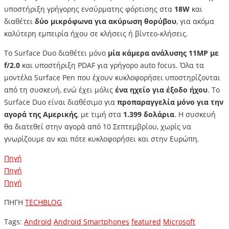
υποστήριξη γρήγορης ενσύρματης φόρτισης στα
18W
και
διαθέτει
δύο μικρόφωνα για ακύρωση θορύβου
, για ακόμα
καλύτερη εμπειρία ήχου σε κλήσεις ή βίντεο-κλήσεις.
Το Surface Duo διαθέτει μόνο
μία κάμερα ανάλυσης 11MP με
f/2.0
και υποστήριξη PDAF για γρήγορο auto focus. Όλα τα
μοντέλα Surface Pen που έχουν κυκλοφορήσει υποστηρίζονται
από τη συσκευή, ενώ έχει μόλις
ένα ηχείο για έξοδο ήχου
. Το
Surface Duo είναι διαθέσιμο για
προπαραγγελία μόνο για την
αγορά της Αμερικής
, με τιμή στα
1.399 δολάρια
. Η συσκευή
θα διατεθεί στην αγορά από 10 Σεπτεμβρίου, χωρίς να
γνωρίζουμε αν και πότε κυκλοφορήσει και στην Ευρώπη.
Πηγή
Πηγή
Πηγή
ΠΗΓΗ
TECHBLOG
Tags:
Android
Android Smartphones
featured
Microsoft