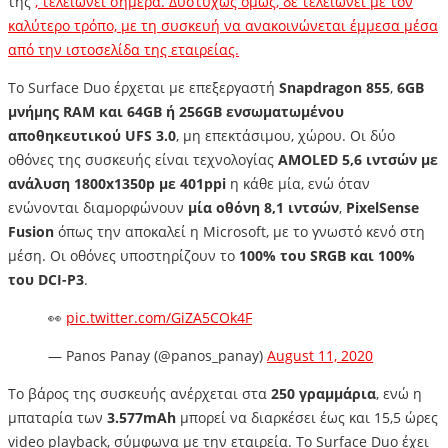
της
, τελειώνει σήμερα. Δυστυχώς όμως, δε τελειώνει με τον
καλύτερο τρόπο, με τη συσκευή να ανακοινώνεται έμμεσα μέσα
από την ιστοσελίδα της εταιρείας.
Το Surface Duo έρχεται με επεξεργαστή
Snapdragon 855
,
6GB
μνήμης RAM και 64GB ή 256GB ενσωματωμένου
αποθηκευτικού UFS 3.0
, μη επεκτάσιμου, χώρου. Οι δύο
οθόνες της συσκευής είναι τεχνολογίας
AMOLED 5,6 ιντσών με
ανάλυση 1800x1350p με 401ppi
η κάθε μία, ενώ όταν
ενώνονται διαμορφώνουν
μία οθόνη 8,1 ιντσών
,
PixelSense
Fusion
όπως την αποκαλεί η Microsoft, με το γνωστό κενό στη
μέση. Οι οθόνες υποστηρίζουν το
100% του SRGB και 100%
του DCI-P3
.
👀
pic.twitter.com/GiZA5COk4F
— Panos Panay (@panos_panay)
August 11, 2020
Το βάρος της συσκευής ανέρχεται στα
250 γραμμάρια
, ενώ η
μπαταρία των
3.577mAh
μπορεί να διαρκέσει έως και 15,5 ώρες
video playback, σύμφωνα με την εταιρεία. Το Surface Duo έχει