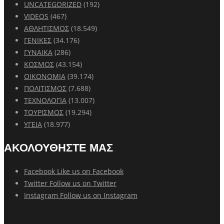
UNCATEGORIZED
(192)
VIDEOS
(467)
ΑΘΛΗΤΙΣΜΟΣ
(18.549)
ΓΕΝΙΚΕΣ
(34.176)
ΓΥΝΑΙΚΑ
(286)
ΚΟΣΜΟΣ
(43.154)
ΟΙΚΟΝΟΜΙΑ
(39.174)
ΠΟΛΙΤΙΣΜΟΣ
(7.688)
ΤΕΧΝΟΛΟΓΙΑ
(13.007)
ΤΟΥΡΙΣΜΟΣ
(19.294)
ΥΓΕΙΑ
(18.977)
ΑΚΟΛΟΥΘΗΣΤΕ ΜΑΣ
Facebook
Like us on Facebook
Twitter
Follow us on Twitter
Instagram
Follow us on Instagram