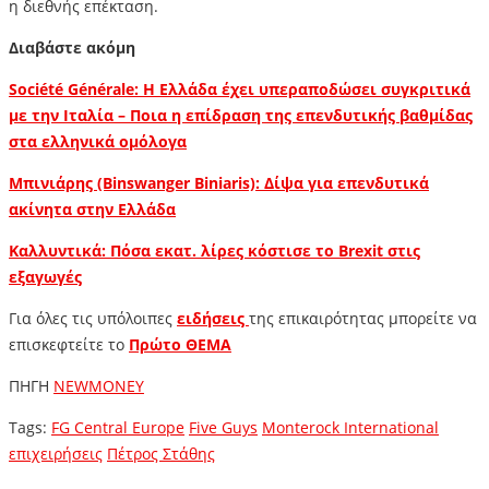
η διεθνής επέκταση.
Διαβάστε ακόμη
Société Générale: Η Ελλάδα έχει υπεραποδώσει συγκριτικά
με την Ιταλία – Ποια η επίδραση της επενδυτικής βαθμίδας
στα ελληνικά ομόλογα
Μπινιάρης (Binswanger Biniaris): Δίψα για επενδυτικά
ακίνητα στην Ελλάδα
Καλλυντικά: Πόσα εκατ. λίρες κόστισε το Brexit στις
εξαγωγές
Για όλες τις υπόλοιπες
ειδήσεις
της επικαιρότητας μπορείτε να
επισκεφτείτε το
Πρώτο ΘΕΜΑ
ΠΗΓΗ
NEWMONEY
Tags:
FG Central Europe
Five Guys
Monterock International
επιχειρήσεις
Πέτρος Στάθης