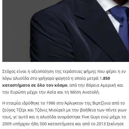
Στόχος είναι η αξιοποίηση της τεράστιας φήμης που φέρει η εν
λόγω αλυσίδα στο γρήγορο φαγητό η οποία μετρά 1
.850
καταστήματα σε όλο τον κόσμο
, από την Βόρεια Αμερική και
την Ευρώπη μέχρι την Ασία και τη Μέση Ανατολή.
Η εταιρία ιδρύθηκε το 1986 στο Άρλιγκτον της Βιρτζίνια από το
ζεύγος Τζέρι και Τζάνις Μιούρελ με την βοήθεια των πέντε γιων
τους, γι’ αυτό και η αλυσίδα ονομάστηκε Five Guys ενώ μέχρι το
2009 υπήρχαν ήδη 500 καταστήματα και από το 2013 ξεκίνησε