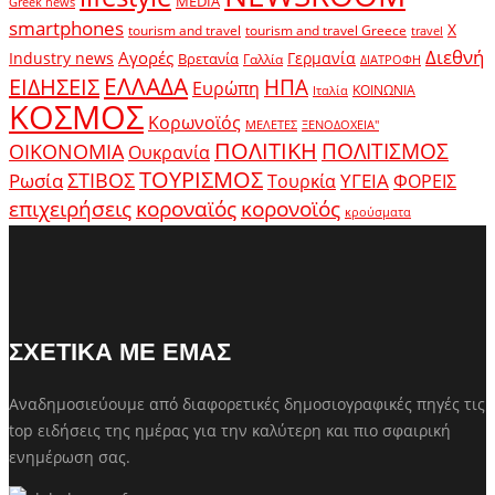
MEDIA
Greek news
smartphones
X
tourism and travel
tourism and travel Greece
travel
Διεθνή
Αγορές
Industry news
Γερμανία
Βρετανία
Γαλλία
ΔΙΑΤΡΟΦΗ
ΕΛΛΑΔΑ
ΕΙΔΗΣΕΙΣ
ΗΠΑ
Ευρώπη
ΚΟΙΝΩΝΙΑ
Ιταλία
ΚΟΣΜΟΣ
Κορωνοϊός
ΜΕΛΕΤΕΣ
ΞΕΝΟΔΟΧΕΙΑ"
ΠΟΛΙΤΙΚΗ
ΠΟΛΙΤΙΣΜΟΣ
ΟΙΚΟΝΟΜΙΑ
Ουκρανία
ΤΟΥΡΙΣΜΟΣ
Ρωσία
ΣΤΙΒΟΣ
ΥΓΕΙΑ
Τουρκία
ΦΟΡΕΙΣ
κοροναϊός
επιχειρήσεις
κορονοϊός
κρούσματα
ΣΧΕΤΙΚΑ ΜΕ ΕΜΑΣ
Αναδημοσιεύουμε από διαφορετικές δημοσιογραφικές πηγές τις
top ειδήσεις της ημέρας για την καλύτερη και πιο σφαιρική
ενημέρωση σας.