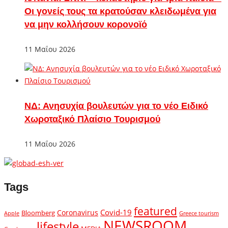
Οι γονείς τους τα κρατούσαν κλειδωμένα για
να μην κολλήσουν κορονοϊό
11 Μαΐου 2026
ΝΔ: Ανησυχία βουλευτών για το νέο Ειδικό
Χωροταξικό Πλαίσιο Τουρισμού
11 Μαΐου 2026
Tags
featured
Covid-19
Coronavirus
Bloomberg
Apple
Greece tourism
NEWSROOM
lifestyle