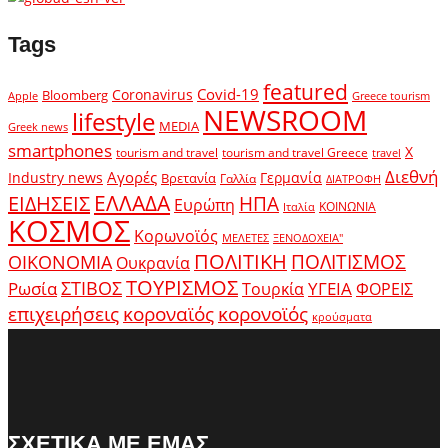
Tags
featured
Covid-19
Coronavirus
Bloomberg
Apple
Greece tourism
NEWSROOM
lifestyle
MEDIA
Greek news
smartphones
X
tourism and travel
tourism and travel Greece
travel
Διεθνή
Αγορές
Industry news
Γερμανία
Βρετανία
Γαλλία
ΔΙΑΤΡΟΦΗ
ΕΛΛΑΔΑ
ΕΙΔΗΣΕΙΣ
ΗΠΑ
Ευρώπη
ΚΟΙΝΩΝΙΑ
Ιταλία
ΚΟΣΜΟΣ
Κορωνοϊός
ΜΕΛΕΤΕΣ
ΞΕΝΟΔΟΧΕΙΑ"
ΠΟΛΙΤΙΚΗ
ΠΟΛΙΤΙΣΜΟΣ
ΟΙΚΟΝΟΜΙΑ
Ουκρανία
ΤΟΥΡΙΣΜΟΣ
Ρωσία
ΣΤΙΒΟΣ
ΥΓΕΙΑ
Τουρκία
ΦΟΡΕΙΣ
κοροναϊός
επιχειρήσεις
κορονοϊός
κρούσματα
ΣΧΕΤΙΚΑ ΜΕ ΕΜΑΣ