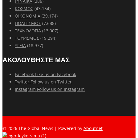
ΓΥΝΑΙΚΑ
(286)
ΚΟΣΜΟΣ
(43.154)
ΟΙΚΟΝΟΜΙΑ
(39.174)
ΠΟΛΙΤΙΣΜΟΣ
(7.688)
ΤΕΧΝΟΛΟΓΙΑ
(13.007)
ΤΟΥΡΙΣΜΟΣ
(19.294)
ΥΓΕΙΑ
(18.977)
ΑΚΟΛΟΥΘΗΣΤΕ ΜΑΣ
Facebook
Like us on Facebook
Twitter
Follow us on Twitter
Instagram
Follow us on Instagram
© 2026 The Global News | Powered by
Aboutnet