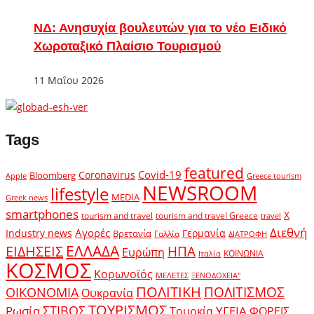
ΝΔ: Ανησυχία βουλευτών για το νέο Ειδικό
Χωροταξικό Πλαίσιο Τουρισμού
11 Μαΐου 2026
Tags
featured
Covid-19
Coronavirus
Bloomberg
Apple
Greece tourism
NEWSROOM
lifestyle
MEDIA
Greek news
smartphones
X
tourism and travel
tourism and travel Greece
travel
Διεθνή
Αγορές
Industry news
Γερμανία
Βρετανία
Γαλλία
ΔΙΑΤΡΟΦΗ
ΕΛΛΑΔΑ
ΕΙΔΗΣΕΙΣ
ΗΠΑ
Ευρώπη
ΚΟΙΝΩΝΙΑ
Ιταλία
ΚΟΣΜΟΣ
Κορωνοϊός
ΜΕΛΕΤΕΣ
ΞΕΝΟΔΟΧΕΙΑ"
ΠΟΛΙΤΙΚΗ
ΠΟΛΙΤΙΣΜΟΣ
ΟΙΚΟΝΟΜΙΑ
Ουκρανία
ΤΟΥΡΙΣΜΟΣ
Ρωσία
ΣΤΙΒΟΣ
ΥΓΕΙΑ
Τουρκία
ΦΟΡΕΙΣ