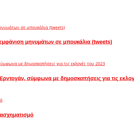
 εμφάνιση μηνυμάτων σε μπουκάλια (tweets)
ν Ερντογάν, σύμφωνα με δημοσκοπήσεις για τις εκλογ
τασχηματισμό