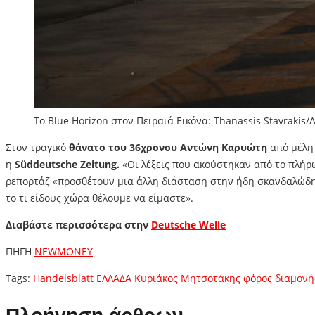
Το Blue Horizon στον Πειραιά Εικόνα: Thanassis Stavrakis/A
Στον τραγικό
θάνατο του 36χρονου Αντώνη Καρυώτη
από μέλη
η
Süddeutsche Zeitung.
«Οι λέξεις που ακούστηκαν από το πλήρω
ρεπορτάζ «προσθέτουν μια άλλη διάσταση στην ήδη σκανδαλώδη υ
το τι είδους χώρα θέλουμε να είμαστε».
Διαβάστε περισσότερα στην
Deutsche Welle
ΠΗΓΗ
NEWMONEY
Tags:
Handelsblatt
ΕΛΛΑΔΑ
Κυριάκος Μητσοτάκης
φόρος διαμονή