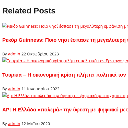
Related Posts
Ρεκόρ Guinness: Ποιο νησί έσπασε τη μεγαλύτερη
By
admin
22 Οκτωβρίου 2023
Τουρκία – Η οικονομική κρίση πλήττει πολιτικά το
By
admin
11 Ιανουαρίου 2022
AP: Η Ελλάδα «πολεμά» την ύφεση με ψηφιακό με
By
admin
12 Μαΐου 2020