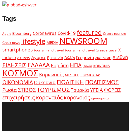
Tags
featured
Covid-19
Coronavirus
Bloomberg
Apple
Greece tourism
NEWSROOM
lifestyle
MEDIA
Greek news
smartphones
X
tourism and travel
tourism and travel Greece
travel
Διεθνή
Αγορές
Industry news
Γερμανία
Βρετανία
Γαλλία
ΔΙΑΤΡΟΦΗ
ΕΛΛΑΔΑ
ΕΙΔΗΣΕΙΣ
ΗΠΑ
Ευρώπη
ΚΟΙΝΩΝΙΑ
Ιταλία
ΚΟΣΜΟΣ
Κορωνοϊός
ΜΕΛΕΤΕΣ
ΞΕΝΟΔΟΧΕΙΑ"
ΠΟΛΙΤΙΚΗ
ΠΟΛΙΤΙΣΜΟΣ
ΟΙΚΟΝΟΜΙΑ
Ουκρανία
ΤΟΥΡΙΣΜΟΣ
Ρωσία
ΣΤΙΒΟΣ
ΥΓΕΙΑ
Τουρκία
ΦΟΡΕΙΣ
κοροναϊός
επιχειρήσεις
κορονοϊός
κρούσματα