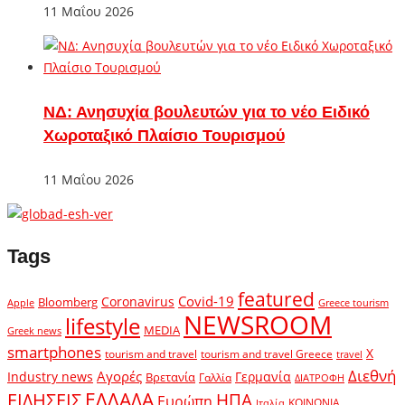
11 Μαΐου 2026
ΝΔ: Ανησυχία βουλευτών για το νέο Ειδικό
Χωροταξικό Πλαίσιο Τουρισμού
11 Μαΐου 2026
Tags
featured
Covid-19
Coronavirus
Bloomberg
Apple
Greece tourism
NEWSROOM
lifestyle
MEDIA
Greek news
smartphones
X
tourism and travel
tourism and travel Greece
travel
Διεθνή
Αγορές
Industry news
Γερμανία
Βρετανία
Γαλλία
ΔΙΑΤΡΟΦΗ
ΕΛΛΑΔΑ
ΕΙΔΗΣΕΙΣ
ΗΠΑ
Ευρώπη
ΚΟΙΝΩΝΙΑ
Ιταλία