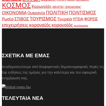
ΚΟΣΜΟΣ
Κορωνοϊός
ΜΕΛΕΤΕΣ
ΞΕΝΟΔΟΧΕΙΑ"
ΠΟΛΙΤΙΚΗ
ΠΟΛΙΤΙΣΜΟΣ
ΟΙΚΟΝΟΜΙΑ
Ουκρανία
ΤΟΥΡΙΣΜΟΣ
Ρωσία
ΣΤΙΒΟΣ
ΥΓΕΙΑ
Τουρκία
ΦΟΡΕΙΣ
κοροναϊός
επιχειρήσεις
κορονοϊός
κρούσματα
ΣΧΕΤΙΚΑ ΜΕ ΕΜΑΣ
Αναδημοσιεύουμε από διαφορετικές δημοσιογραφικές πηγές τις
top ειδήσεις της ημέρας για την καλύτερη και πιο σφαιρική
ενημέρωση σας.
ΤΕΛΕΥΤΑΙΑ ΝΕΑ