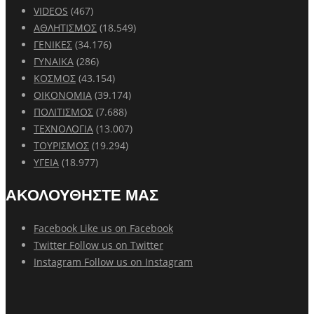
VIDEOS
(467)
ΑΘΛΗΤΙΣΜΟΣ
(18.549)
ΓΕΝΙΚΕΣ
(34.176)
ΓΥΝΑΙΚΑ
(286)
ΚΟΣΜΟΣ
(43.154)
ΟΙΚΟΝΟΜΙΑ
(39.174)
ΠΟΛΙΤΙΣΜΟΣ
(7.688)
ΤΕΧΝΟΛΟΓΙΑ
(13.007)
ΤΟΥΡΙΣΜΟΣ
(19.294)
ΥΓΕΙΑ
(18.977)
ΑΚΟΛΟΥΘΗΣΤΕ ΜΑΣ
Facebook
Like us on Facebook
Twitter
Follow us on Twitter
Instagram
Follow us on Instagram