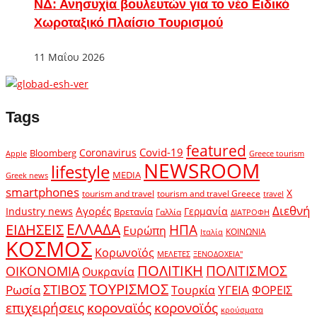
ΝΔ: Ανησυχία βουλευτών για το νέο Ειδικό
Χωροταξικό Πλαίσιο Τουρισμού
11 Μαΐου 2026
Tags
featured
Covid-19
Coronavirus
Bloomberg
Apple
Greece tourism
NEWSROOM
lifestyle
MEDIA
Greek news
smartphones
X
tourism and travel
tourism and travel Greece
travel
Διεθνή
Αγορές
Industry news
Γερμανία
Βρετανία
Γαλλία
ΔΙΑΤΡΟΦΗ
ΕΛΛΑΔΑ
ΕΙΔΗΣΕΙΣ
ΗΠΑ
Ευρώπη
ΚΟΙΝΩΝΙΑ
Ιταλία
ΚΟΣΜΟΣ
Κορωνοϊός
ΜΕΛΕΤΕΣ
ΞΕΝΟΔΟΧΕΙΑ"
ΠΟΛΙΤΙΚΗ
ΠΟΛΙΤΙΣΜΟΣ
ΟΙΚΟΝΟΜΙΑ
Ουκρανία
ΤΟΥΡΙΣΜΟΣ
Ρωσία
ΣΤΙΒΟΣ
ΥΓΕΙΑ
Τουρκία
ΦΟΡΕΙΣ
κοροναϊός
επιχειρήσεις
κορονοϊός
κρούσματα