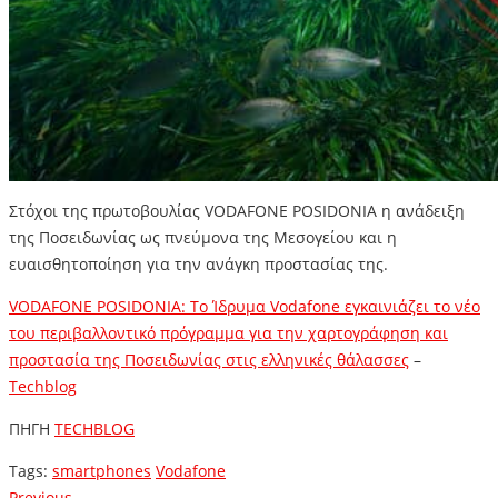
Στόχοι της πρωτοβουλίας VODAFONE POSIDONIA η ανάδειξη
της Ποσειδωνίας ως πνεύμονα της Μεσογείου και η
ευαισθητοποίηση για την ανάγκη προστασίας της.
VODAFONE POSIDONIA: Το Ίδρυμα Vodafone εγκαινιάζει το νέο
του περιβαλλοντικό πρόγραμμα για την χαρτογράφηση και
προστασία της Ποσειδωνίας στις ελληνικές θάλασσες
–
Techblog
ΠΗΓΗ
TECHBLOG
Tags:
smartphones
Vodafone
Previous
Previous