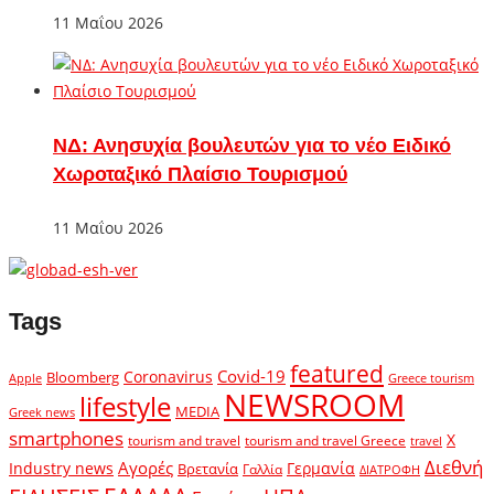
11 Μαΐου 2026
ΝΔ: Ανησυχία βουλευτών για το νέο Ειδικό
Χωροταξικό Πλαίσιο Τουρισμού
11 Μαΐου 2026
Tags
featured
Covid-19
Coronavirus
Bloomberg
Apple
Greece tourism
NEWSROOM
lifestyle
MEDIA
Greek news
smartphones
X
tourism and travel
tourism and travel Greece
travel
Διεθνή
Αγορές
Industry news
Γερμανία
Βρετανία
Γαλλία
ΔΙΑΤΡΟΦΗ