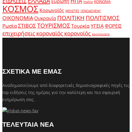
ΕΛΛΑΔΑ
ΕΙΔΗΣΕΙΣ
ΗΠΑ
Ευρώπη
ΚΟΙΝΩΝΙΑ
Ιταλία
ΚΟΣΜΟΣ
Κορωνοϊός
ΜΕΛΕΤΕΣ
ΞΕΝΟΔΟΧΕΙΑ"
ΠΟΛΙΤΙΚΗ
ΠΟΛΙΤΙΣΜΟΣ
ΟΙΚΟΝΟΜΙΑ
Ουκρανία
ΤΟΥΡΙΣΜΟΣ
Ρωσία
ΣΤΙΒΟΣ
ΥΓΕΙΑ
Τουρκία
ΦΟΡΕΙΣ
κοροναϊός
επιχειρήσεις
κορονοϊός
κρούσματα
ΣΧΕΤΙΚΑ ΜΕ ΕΜΑΣ
Αναδημοσιεύουμε από διαφορετικές δημοσιογραφικές πηγές τις
top ειδήσεις της ημέρας για την καλύτερη και πιο σφαιρική
ενημέρωση σας.
ΤΕΛΕΥΤΑΙΑ ΝΕΑ