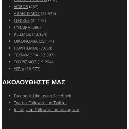
VIDEOS
(467)
ΑΘΛΗΤΙΣΜΟΣ
(18.549)
ΓΕΝΙΚΕΣ
(34.176)
ΓΥΝΑΙΚΑ
(286)
ΚΟΣΜΟΣ
(43.154)
ΟΙΚΟΝΟΜΙΑ
(39.174)
ΠΟΛΙΤΙΣΜΟΣ
(7.688)
ΤΕΧΝΟΛΟΓΙΑ
(13.007)
ΤΟΥΡΙΣΜΟΣ
(19.294)
ΥΓΕΙΑ
(18.977)
ΑΚΟΛΟΥΘΗΣΤΕ ΜΑΣ
Facebook
Like us on Facebook
Twitter
Follow us on Twitter
Instagram
Follow us on Instagram