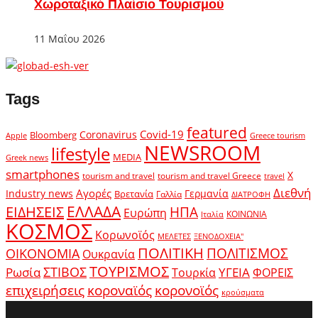
Χωροταξικό Πλαίσιο Τουρισμού
11 Μαΐου 2026
Tags
featured
Covid-19
Coronavirus
Bloomberg
Apple
Greece tourism
NEWSROOM
lifestyle
MEDIA
Greek news
smartphones
X
tourism and travel
tourism and travel Greece
travel
Διεθνή
Αγορές
Industry news
Γερμανία
Βρετανία
Γαλλία
ΔΙΑΤΡΟΦΗ
ΕΛΛΑΔΑ
ΕΙΔΗΣΕΙΣ
ΗΠΑ
Ευρώπη
ΚΟΙΝΩΝΙΑ
Ιταλία
ΚΟΣΜΟΣ
Κορωνοϊός
ΜΕΛΕΤΕΣ
ΞΕΝΟΔΟΧΕΙΑ"
ΠΟΛΙΤΙΚΗ
ΠΟΛΙΤΙΣΜΟΣ
ΟΙΚΟΝΟΜΙΑ
Ουκρανία
ΤΟΥΡΙΣΜΟΣ
Ρωσία
ΣΤΙΒΟΣ
ΥΓΕΙΑ
Τουρκία
ΦΟΡΕΙΣ
κοροναϊός
επιχειρήσεις
κορονοϊός
κρούσματα