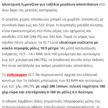
ηλεκτρική λιμουζίνα για ταξίδια μεγάλων αποστάσεων
στο
άνω άκρο της μεσαίας κατηγορίας.
Ο μεγάλος χώρος αποσκευών μπορεί να χωρέσει αποσκευές με
συνολικό όγκο έως και 532 λίτρα. Η συμπαγής μονάδα κίνησης
είναι εγκατεστημένη στο πίσω μέρος του οχήματος και
αποδίδει 210 kW (286 PS) και 545 Nm. Παρά το μήκος των
σχεδόν πέντε μέτρων, το ID.7 είναι
ιδιαίτερα ευέλικτο με
κύκλο στροφής μόλις 10,9 μέτρα
. Με μέση κατανάλωση
ενέργειας 16,3 – 14,1 kWh ανά 100 χιλιόμετρα και αυτονομία
έως 621 χιλιόμετρα (WLTP)2, το αποδοτικό σεντάν στην έκδοση
Pro είναι κατάλληλο για ακόμη μεγαλύτερες αποστάσεις.
Το
Volkswagen
ID.7, θα παρουσιαστεί αρχικά στο ελληνικό
κοινό με την 1η έκδοση μπαταρίας των 82 kWh και αυτονομία
έως 621 χλμ. (WLTP),
με ισχύ 286 ίππων, τελική ταχύτητα 180
χλμ./ώρα και επιτάχυνση 0-100 σε μόλις 6,5 δεύτερα.
Ο οδηγός λαμβάνει άλλες σημαντικές πληροφορίες μέσω της
στάνταρ head-up οθόνης επαυξημένης πραγματικότητας. Η