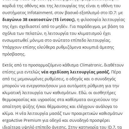
καρδιά της οθόνης και της λειτουργίας της είναι η οθόνη του
συστήματος Infotainment, στον βασικό εξοπλισμό στο ID.7: με
διαγώνιο 38 εκατοστών (15 ίντσες),
η φιλοσοφία λειτουργίας
της έχει σχεδιαστεί από το μηδέν. Για παράδειγμα, με βάση τα
σχόλια των πελατών, η λειτουργία του κλιματισμού έχει
ενσωματωθεί μόνιμα στο ανώτατο επίπεδο λειτουργίας.
Υπάρχουν επίσης ελεύθερα ρυθμιζόμενα κουμπιά άμεσης
πρόσβασης.
Εκτός από το προσαρμοζόμενο κάθισμα Climatronic, διαθέτουν
επίσης μια εντελώς
νέα σχεδίαση λειτουργίας μασάζ.
Πέρα
από τις μεμονωμένες ρυθμίσεις, ο οδηγός και ο συνοδηγός
μπορούν να ενεργοποιήσουν μια αυτόματη ρύθμιση για την
κλιματική λειτουργία των καθισμάτων. Εδώ, οι αισθητήρες
θερμοκρασίας και υγρασίας στα καθίσματα ανιχνεύουν την
απαίτηση ψύξης ή/και θέρμανσης και ελέγχουν ανάλογα το
κλίμα. Η νέα λειτουργία μασάζ των προαιρετικών καθισμάτων
ergoActive Premium για οδηγό και συνοδηγό προσφέρει
ιδιαίτερα υψηλό επίπεδο άνεσης. Στην κατηγορία του ID.7, τα