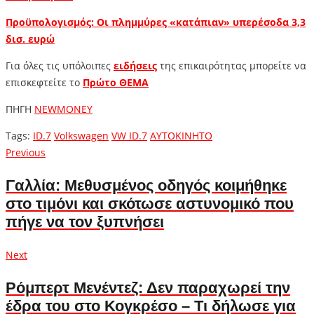
Προϋπολογισμός: Οι πλημμύρες «κατάπιαν» υπερέσοδα 3,3
δισ. ευρώ
Για όλες τις υπόλοιπες
ειδήσεις
της επικαιρότητας μπορείτε να
επισκεφτείτε το
Πρώτο ΘΕΜΑ
ΠΗΓΗ
NEWMONEY
Tags:
ID.7
Volkswagen
VW ID.7
ΑΥΤΟΚΙΝΗΤΟ
Πλοήγηση
Previous
Previous
post:
άρθρων
Γαλλία: Μεθυσμένος οδηγός κοιμήθηκε
στο τιμόνι και σκότωσε αστυνομικό που
πήγε να τον ξυπνήσει
Next
Next
post:
Ρόμπερτ Μενέντεζ: Δεν παραχωρεί την
έδρα του στο Κογκρέσο – Τι δήλωσε για