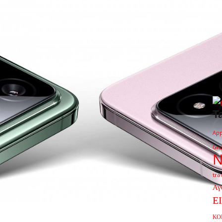
T
App
Gre
tra
Αγ
Ε
ΚΟ