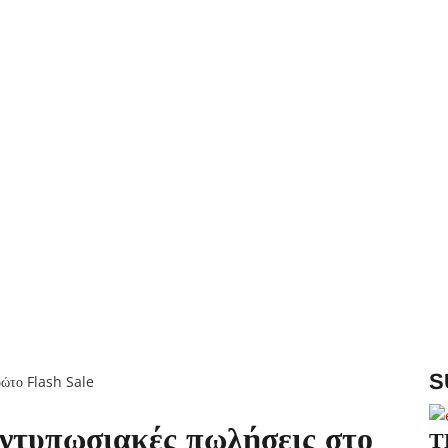
S
ντυπωσιακές πωλήσεις στο
Τ