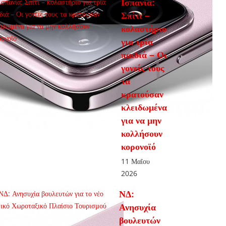
Ισπανία:
Σπίτι –
κολαστήριο
για τρία
παιδιά – Οι
γονείς τους
τα
κρατούσαν
κλειδωμένα
για να μην
κολλήσουν
κορονοϊό
11 Μαΐου
2026
ΝΔ:
Ανησυχία
βουλευτών