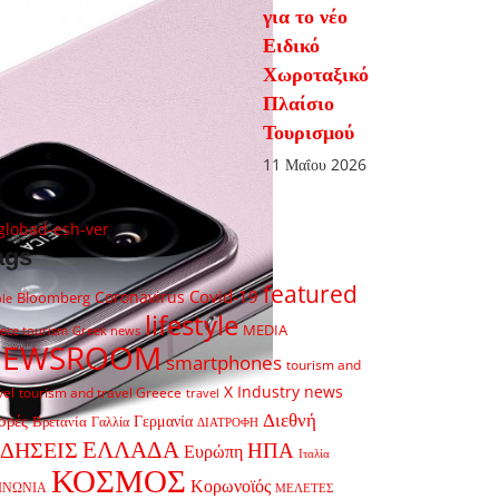
για το νέο
Ειδικό
Χωροταξικό
Πλαίσιο
Τουρισμού
11 Μαΐου 2026
ags
featured
Covid-19
Coronavirus
Bloomberg
le
lifestyle
MEDIA
ece tourism
Greek news
NEWSROOM
smartphones
tourism and
X Industry news
vel
tourism and travel Greece
travel
Διεθνή
ορές
Γερμανία
Βρετανία
Γαλλία
ΔΙΑΤΡΟΦΗ
ΕΛΛΑΔΑ
ΙΔΗΣΕΙΣ
ΗΠΑ
Ευρώπη
Ιταλία
ΚΟΣΜΟΣ
Κορωνοϊός
ΙΝΩΝΙΑ
ΜΕΛΕΤΕΣ