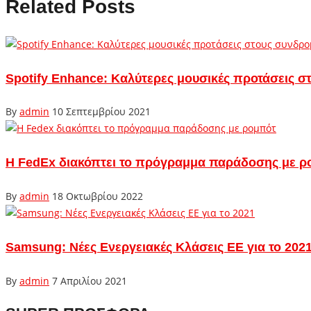
Related Posts
Spotify Enhance: Καλύτερες μουσικές προτάσεις σ
By
admin
10 Σεπτεμβρίου 2021
Η FedEx διακόπτει το πρόγραμμα παράδοσης με ρ
By
admin
18 Οκτωβρίου 2022
Samsung: Νέες Ενεργειακές Κλάσεις ΕΕ για το 202
By
admin
7 Απριλίου 2021