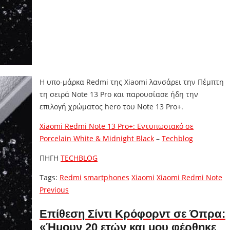
Η υπο-μάρκα Redmi της Xiaomi λανσάρει την Πέμπτη
τη σειρά Note 13 Pro και παρουσίασε ήδη την
επιλογή χρώματος hero του Note 13 Pro+.
Xiaomi Redmi Note 13 Pro+: Εντυπωσιακό σε
Porcelain White & Midnight Black
–
Techblog
ΠΗΓΗ
TECHBLOG
Tags:
Redmi
smartphones
Xiaomi
Xiaomi Redmi Note
Previous
Previous
post:
Επίθεση Σίντι Κρόφορντ σε Όπρα:
«Ήμουν 20 ετών και μου φέρθηκε