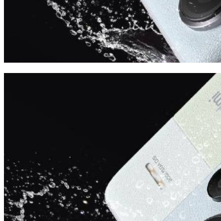
Πλοήγηση
άρθρων