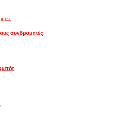
τους συνδρομητές
ομπότ
1