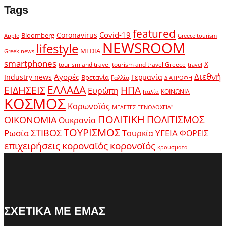
Tags
featured
Covid-19
Coronavirus
Bloomberg
Apple
Greece tourism
NEWSROOM
lifestyle
MEDIA
Greek news
smartphones
X
tourism and travel
tourism and travel Greece
travel
Διεθνή
Αγορές
Industry news
Γερμανία
Βρετανία
Γαλλία
ΔΙΑΤΡΟΦΗ
ΕΛΛΑΔΑ
ΕΙΔΗΣΕΙΣ
ΗΠΑ
Ευρώπη
ΚΟΙΝΩΝΙΑ
Ιταλία
ΚΟΣΜΟΣ
Κορωνοϊός
ΜΕΛΕΤΕΣ
ΞΕΝΟΔΟΧΕΙΑ"
ΠΟΛΙΤΙΚΗ
ΠΟΛΙΤΙΣΜΟΣ
ΟΙΚΟΝΟΜΙΑ
Ουκρανία
ΤΟΥΡΙΣΜΟΣ
Ρωσία
ΣΤΙΒΟΣ
ΥΓΕΙΑ
Τουρκία
ΦΟΡΕΙΣ
κοροναϊός
επιχειρήσεις
κορονοϊός
κρούσματα
ΣΧΕΤΙΚΑ ΜΕ ΕΜΑΣ