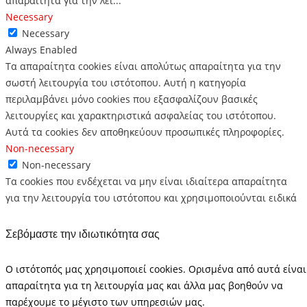
απαραίτητα για την λει
...
Necessary
Necessary
Always Enabled
Τα απαραίτητα cookies είναι απολύτως απαραίτητα για την
σωστή λειτουργία του ιστότοπου. Αυτή η κατηγορία
περιλαμβάνει μόνο cookies που εξασφαλίζουν βασικές
λειτουργίες και χαρακτηριστικά ασφαλείας του ιστότοπου.
Αυτά τα cookies δεν αποθηκεύουν προσωπικές πληροφορίες.
Non-necessary
Non-necessary
Τα cookies που ενδέχεται να μην είναι ιδιαίτερα απαραίτητα
για την λειτουργία του ιστότοπου και χρησιμοποιούνται ειδικά
για τη συλλογή προσωπικών δεδομένων χρηστών μέσω
αναλυτικών στοιχείων, διαφημίσεων ή άλλων ενσωματωμένων
Σεβόμαστε την ιδιωτικότητα σας
περιεχομένων ορίζονται ως μη απαραίτητα cookie. Είναι
υποχρεωτικό να προμηθεύεστε τη συγκατάθεση του χρήστη
Ο ιστότοπός μας χρησιμοποιεί cookies. Ορισμένα από αυτά είναι
πριν εκτελέσετε αυτά τα cookies στον ιστότοπό σας.
απαραίτητα για τη λειτουργία μας και άλλα μας βοηθούν να
SAVE & ACCEPT
παρέχουμε το μέγιστο των υπηρεσιών μας.