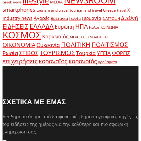
lifestyle
MEDIA
Greek news
smartphones
X
tourism and travel
tourism and travel Greece
travel
Διεθνή
Αγορές
Industry news
Γερμανία
Βρετανία
Γαλλία
ΔΙΑΤΡΟΦΗ
ΕΛΛΑΔΑ
ΕΙΔΗΣΕΙΣ
ΗΠΑ
Ευρώπη
ΚΟΙΝΩΝΙΑ
Ιταλία
ΚΟΣΜΟΣ
Κορωνοϊός
ΜΕΛΕΤΕΣ
ΞΕΝΟΔΟΧΕΙΑ"
ΠΟΛΙΤΙΚΗ
ΠΟΛΙΤΙΣΜΟΣ
ΟΙΚΟΝΟΜΙΑ
Ουκρανία
ΤΟΥΡΙΣΜΟΣ
Ρωσία
ΣΤΙΒΟΣ
ΥΓΕΙΑ
Τουρκία
ΦΟΡΕΙΣ
κοροναϊός
επιχειρήσεις
κορονοϊός
κρούσματα
ΣΧΕΤΙΚΑ ΜΕ ΕΜΑΣ
Αναδημοσιεύουμε από διαφορετικές δημοσιογραφικές πηγές τις
top ειδήσεις της ημέρας για την καλύτερη και πιο σφαιρική
ενημέρωση σας.