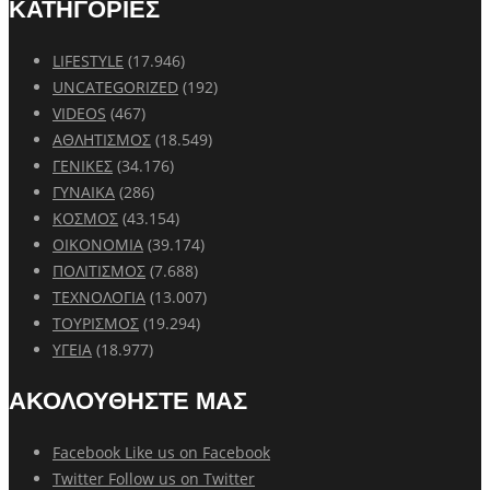
ΚΑΤΗΓΟΡΙΕΣ
LIFESTYLE
(17.946)
UNCATEGORIZED
(192)
VIDEOS
(467)
ΑΘΛΗΤΙΣΜΟΣ
(18.549)
ΓΕΝΙΚΕΣ
(34.176)
ΓΥΝΑΙΚΑ
(286)
ΚΟΣΜΟΣ
(43.154)
ΟΙΚΟΝΟΜΙΑ
(39.174)
ΠΟΛΙΤΙΣΜΟΣ
(7.688)
ΤΕΧΝΟΛΟΓΙΑ
(13.007)
ΤΟΥΡΙΣΜΟΣ
(19.294)
ΥΓΕΙΑ
(18.977)
ΑΚΟΛΟΥΘΗΣΤΕ ΜΑΣ
Facebook
Like us on Facebook
Twitter
Follow us on Twitter