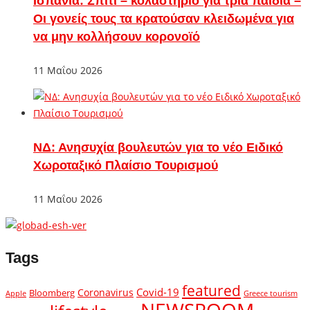
Ισπανία: Σπίτι – κολαστήριο για τρία παιδιά –
Οι γονείς τους τα κρατούσαν κλειδωμένα για
να μην κολλήσουν κορονοϊό
11 Μαΐου 2026
ΝΔ: Ανησυχία βουλευτών για το νέο Ειδικό
Χωροταξικό Πλαίσιο Τουρισμού
11 Μαΐου 2026
Tags
featured
Covid-19
Coronavirus
Bloomberg
Apple
Greece tourism
NEWSROOM