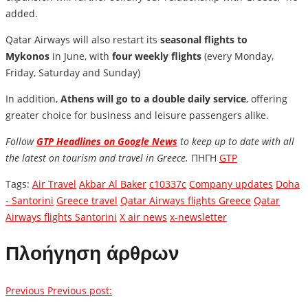
added.
Qatar Airways will also restart its
seasonal flights to
Mykonos
in June, with
four weekly flights
(every Monday,
Friday, Saturday and Sunday)
In addition,
Athens will go to a double daily service
, offering
greater choice for business and leisure passengers alike.
Follow
GTP Headlines on Google News
to keep up to date with all
the latest on tourism and travel in Greece.
ΠΗΓΗ
GTP
Tags:
Air Travel
Akbar Al Baker
c10337c
Company updates
Doha
- Santorini
Greece travel
Qatar Airways flights Greece
Qatar
Airways flights Santorini
X air news
x-newsletter
Πλοήγηση άρθρων
Previous
Previous post: