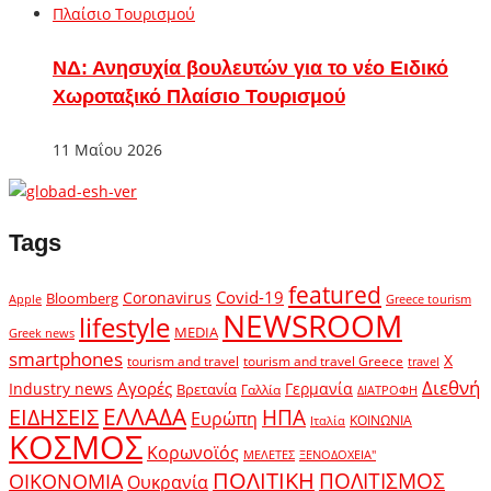
ΝΔ: Ανησυχία βουλευτών για το νέο Ειδικό
Χωροταξικό Πλαίσιο Τουρισμού
11 Μαΐου 2026
Tags
featured
Covid-19
Coronavirus
Bloomberg
Apple
Greece tourism
NEWSROOM
lifestyle
MEDIA
Greek news
smartphones
X
tourism and travel
tourism and travel Greece
travel
Διεθνή
Αγορές
Industry news
Γερμανία
Βρετανία
Γαλλία
ΔΙΑΤΡΟΦΗ
ΕΛΛΑΔΑ
ΕΙΔΗΣΕΙΣ
ΗΠΑ
Ευρώπη
ΚΟΙΝΩΝΙΑ
Ιταλία
ΚΟΣΜΟΣ
Κορωνοϊός
ΜΕΛΕΤΕΣ
ΞΕΝΟΔΟΧΕΙΑ"
ΠΟΛΙΤΙΚΗ
ΠΟΛΙΤΙΣΜΟΣ
ΟΙΚΟΝΟΜΙΑ
Ουκρανία